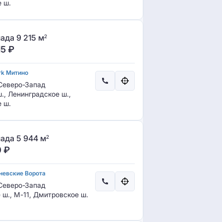
 ш.
ада 9 215 м
2
15
₽
rk Митино
еверо-Запад
., Ленинградское ш.,
 ш.
ада 5 944 м
2
0
₽
невские Ворота
еверо-Запад
 ш., М-11, Дмитровское ш.