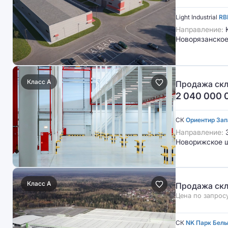
Light Industrial
RB
Направление:
Ю
Новорязанское
Класс A
Продажа скл
2 040 000 
СК
Ориентир Зап
Направление:
Новорижское ш
Класс A
Продажа скл
Цена по запрос
СК
NK Парк Белы