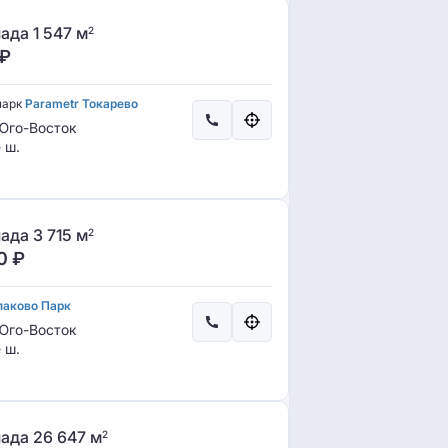
ада 1 547 м
2
₽
парк
Parametr Токарево
го-Восток
 ш.
ада 3 715 м
2
0
₽
лаково Парк
го-Восток
 ш.
ада 26 647 м
2