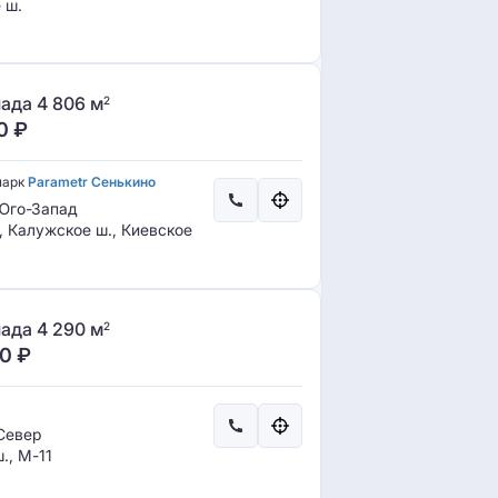
 ш.
ада 4 806 м
2
0
₽
парк
Parametr Сенькино
го-Запад
, Калужское ш., Киевское
ада 4 290 м
2
00
₽
Север
., М-11