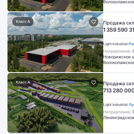
Волоколамское
Класс A
Продажа скл
1 359 590 3
Light Industrial
Pa
Направление:
С
Новорижское ш
Волоколамское
Класс A
Продажа скл
713 280 00
Light Industrial
Лу
Направление:
С
Ленинградское