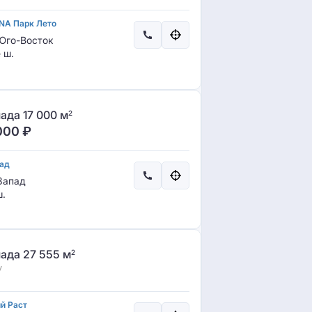
NA Парк Лето
го-Восток
 ш.
ада 17 000 м
2
000
₽
ад
Запад
.
ада 27 555 м
2
у
й Раст