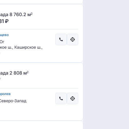
ада 8 760.2 м
2
31
₽
ищево
Юг
ое ш., Каширское ш.,
н
ада 2 808 м
2
у
оролев
еверо-Запад