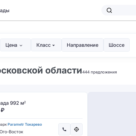
лады
Цена
Класс
Направление
Шоссе
осковской области
444 предложения
ада 992 м
2
₽
парк
Parametr Токарево
го-Восток