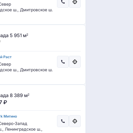
Север
адское ш., Дмитровское ш.
ада 5 951 м
2
у
й Раст
Север
адское ш., Дмитровское ш.
ада 8 389 м
2
7
₽
rk Митино
еверо-Запад
., Ленинградское ш.,