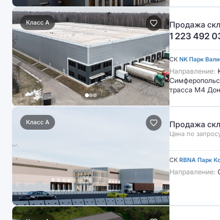
Класс A
Продажа скл
1 223 492 0
СК
NK Парк Вал
Направление:
Симферопольск
трасса М4 До
Класс A
Продажа скл
Цена по запрос
СК
RBNA Парк К
Направление:
С