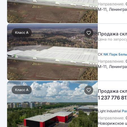
Направление:
М-11, Ленингр
Класс A
Продажа скл
Цена по запрос
СК
NK Парк Белы
Направление:
М-11, Ленингр
Класс A
Продажа скл
1 237 776 81
Light Industrial
Pa
Направление:
С
Новорижское ш