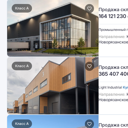
Класс A
Продажа скл
164 121 230
Промышленный 
Направление:
Ю
Новорязанское
Класс A
Продажа скл
365 407 40
Light Industrial
Ку
Направление:
Ю
Новорязанское
Класс A
Продажа скл