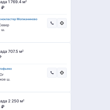
да 1 769.4 м
2
0
₽
хнокластер Молжаниново
Север
 ш.
ада 707.5 м
2
₽
тафьево
Юг
кое ш.
ада 2 250 м
2
8
₽