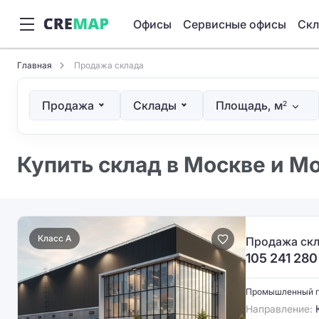
Офисы
Сервисные офисы
Ск
Главная
Продажа склада
Продажа
Склады
Площадь, м
2
Купить склад в Москве и М
Класс A
Продажа скл
105 241 280
Промышленный 
Направление:
Ю