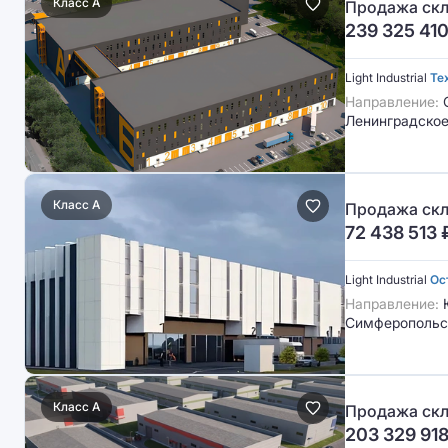
Класс A
Продажа скла
239 325 41
Light Industrial
Те
Направление:
Ленинградское
Класс A
Продажа скл
72 438 513
Light Industrial
Ос
Направление:
Симферопольс
Класс A
Продажа скл
203 329 91