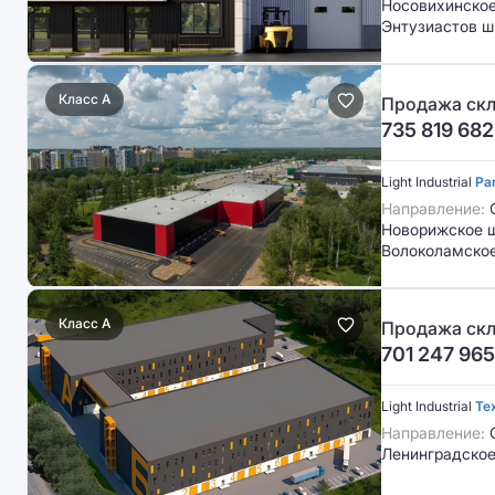
Носовихинское 
Энтузиастов ш
Класс A
Продажа скл
735 819 682
Light Industrial
Pa
Направление:
С
Новорижское ш
Волоколамское
Класс A
Продажа скла
701 247 965
Light Industrial
Те
Направление:
Ленинградское