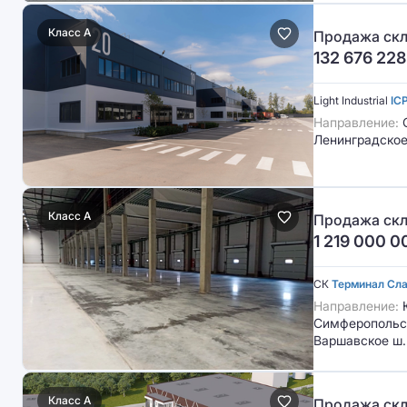
Класс A
Продажа скл
132 676 228
Light Industrial
IC
Направление:
С
Ленинградское
Класс A
Продажа скл
1 219 000 0
СК
Терминал Сл
Направление:
Симферопольск
Варшавское ш.
Класс A
Продажа скл