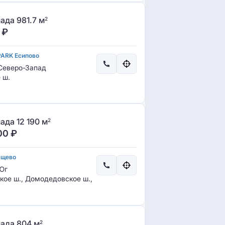
ада 981.7 м
2
₽
PARK Есипово
еверо-Запад
 ш.
ада 12 190 м
2
00
₽
ащево
Юг
ое ш., Домодедовское ш.,
ада 804 м
2