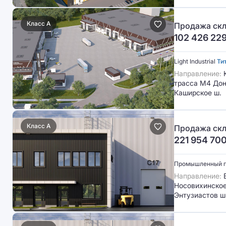
Класс A
Продажа скл
102 426 22
Light Industrial
Ти
Направление:
трасса М4 Дон
Каширское ш.
Класс A
Продажа скл
221 954 70
Промышленный 
Направление:
В
Носовихинское 
Энтузиастов ш