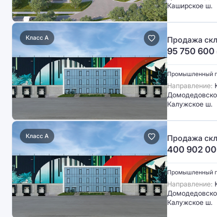
Каширское ш.
Класс A
Продажа скл
95 750 600
Промышленный 
Направление:
Ю
Домодедовское
Калужское ш.
Класс A
Продажа скл
400 902 0
Промышленный 
Направление:
Ю
Домодедовское
Калужское ш.