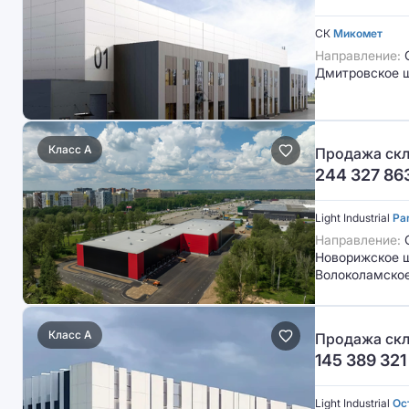
СК
Микомет
Направление:
Дмитровское ш
Класс A
Продажа скл
244 327 86
Light Industrial
Pa
Направление:
С
Новорижское ш
Волоколамское
Класс A
Продажа скла
145 389 321
Light Industrial
Ос