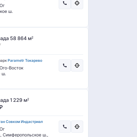
Юг
кое ш.
ада 58 864 м
2
у
парк
Parametr Токарево
го-Восток
 ш.
ада 1 229 м
2
₽
тан Совком Индастриал
Юг
, Симферопольское ш.,