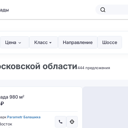
лады
Цена
Класс
Направление
Шоссе
осковской области
444 предложения
ада 980 м
2
₽
парк
Parametr Балашиха
осток