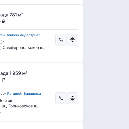
ада 781 м
2
9
₽
тан Совком Индастриал
Юг
, Симферопольское ш.,
ада 1 959 м
2
0
₽
парк
Parametr Балашиха
осток
ш., Горьковское ш.,
.