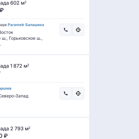
ада 602 м
2
₽
парк
Parametr Балашиха
осток
ш., Горьковское ш.,
.
ада 1 872 м
2
у
оролев
еверо-Запад
ада 2 793 м
2
0
₽