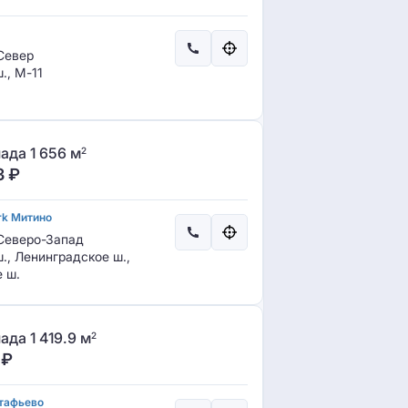
Север
., М-11
ада 1 656 м
2
3
₽
rk Митино
еверо-Запад
., Ленинградское ш.,
 ш.
да 1 419.9 м
2
₽
тафьево