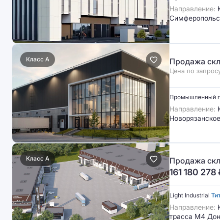
Направление:
Симферопольс
Класс A
Продажа скл
Цена по запрос
Промышленный 
Направление:
Ю
Новорязанское
Класс A
Продажа скл
161 180 278
Light Industrial
Ти
Направление:
трасса М4 Дон