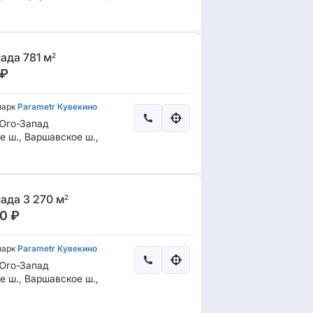
ада 781 м
2
₽
парк
Parametr Кувекино
го-Запад
 ш., Варшавское ш.,
ада 3 270 м
2
00
₽
парк
Parametr Кувекино
го-Запад
 ш., Варшавское ш.,