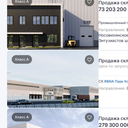
Класс A
Продажа скл
73 203 200
Промышленный 
Направление:
В
Носовихинское 
Энтузиастов ш
Класс A
Продажа скл
Цена по запрос
СК
RBNA Парк К
Направление:
С
Класс A
Продажа скл
279 300 00