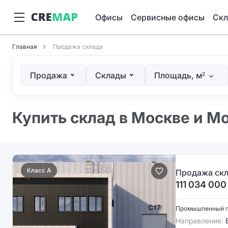
Офисы
Сервисные офисы
Ск
Главная
Продажа склада
Продажа
Склады
Площадь, м
2
Купить склад в Москве и М
Класс A
Продажа скл
111 034 000
Промышленный 
Направление:
В