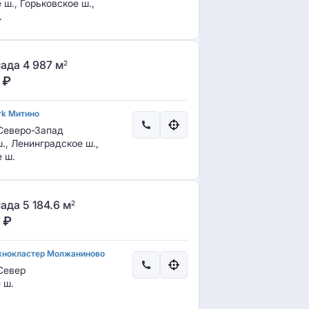
ш., Горьковское ш.,
.
ада 4 987 м
2
₽
rk Митино
еверо-Запад
., Ленинградское ш.,
 ш.
да 5 184.6 м
2
₽
хнокластер Молжаниново
Север
 ш.