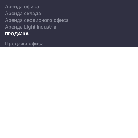
Аренда офиса
Аренда склада
Аренда сервисного офиса
Аренда Light Industrial
ПРОДАЖА
Продажа офиса
Продажа склада
Продажа Light Industrial
КАТАЛОГ ОБЪЕКТОВ
Бизнес-центры
Сервисные офисы
Склады
Light Industrial
О ПРОЕКТЕ
Новости
Пользовательское соглашение
Положение об обработке персональных данных