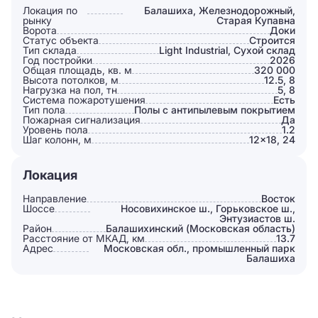
Локация по
Балашиха, Железнодорожный,
рынку
Старая Купавна
Ворота
Доки
Статус объекта
Строится
Тип склада
Light Industrial, Сухой склад
Год постройки
2026
Общая площадь, кв. м
320 000
Высота потолков, м
12.5, 8
Нагрузка на пол, тн
5, 8
Система пожаротушения
Есть
Тип пола
Полы с антипылевым покрытием
Пожарная сигнализация
Да
Уровень пола
1.2
Шаг колонн, м
12×18, 24
Локация
Направление
Восток
Шоссе
Носовихинское ш., Горьковское ш.,
Энтузиастов ш.
Район
Балашихинский (Московская область)
Расстояние от МКАД, км
13.7
Адрес
Московская обл., промышленный парк
Балашиха