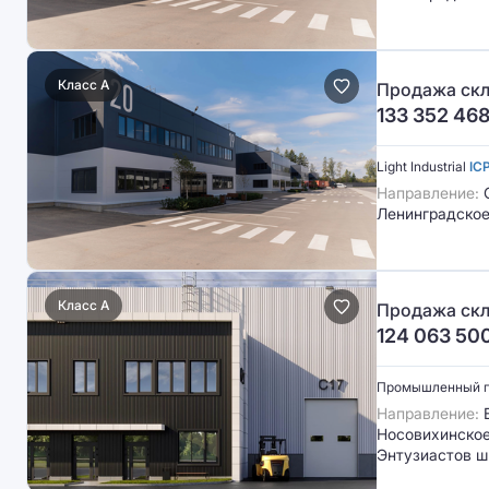
Класс A
Продажа скл
133 352 46
Light Industrial
IC
Направление:
С
Ленинградское
Класс A
Продажа скл
124 063 50
Промышленный 
Направление:
В
Носовихинское 
Энтузиастов ш