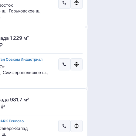
осток
ш., Горьковское ш.,
.
ада 1 229 м
2
₽
тан Совком Индастриал
Юг
, Симферопольское ш.,
ада 981.7 м
2
₽
PARK Есипово
еверо-Запад
 ш.