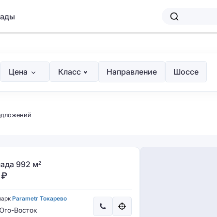
лады
Цена
Класс
Направление
Шоссе
едложений
ада 992 м
2
₽
парк
Parametr Токарево
го-Восток