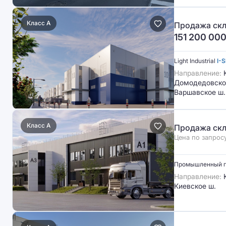
Класс A
Продажа скл
151 200 00
Light Industrial
I-S
Направление:
Домодедовское
Варшавское ш.
Класс A
Продажа скл
Цена по запрос
Промышленный 
Направление:
Ю
Киевское ш.