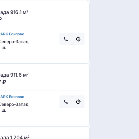
да 916.1 м
2
₽
PARK Есипово
еверо-Запад
 ш.
да 911.6 м
2
7
₽
PARK Есипово
еверо-Запад
 ш.
ада 1 204 м
2