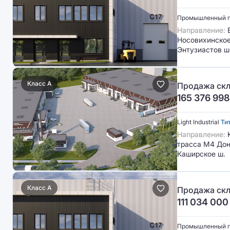
Промышленный 
Направление:
В
Носовихинское 
Энтузиастов ш
Класс A
Продажа скла
165 376 998
Light Industrial
Ти
Направление:
трасса М4 Дон
Каширское ш.
Класс A
Продажа скл
111 034 000
Промышленный 