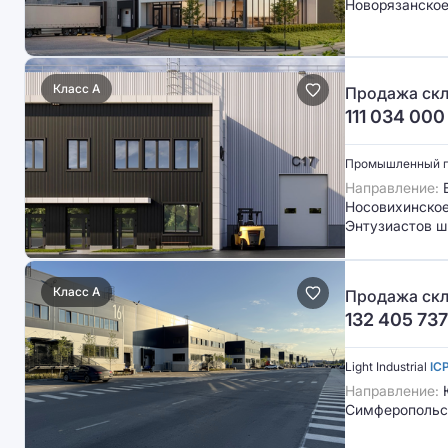
Новорязанское
Класс A
Продажа скл
111 034 000
Промышленный 
Направление:
В
Носовихинское 
Энтузиастов ш
Класс A
Продажа скл
132 405 737
Light Industrial
IC
Направление:
Симферопольс