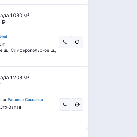
ада 1 080 м
2
0
₽
klad
Юг
 ш., Симферопольское ш.,
ада 1 203 м
2
у
парк
Parametr Соколово
го-Запад