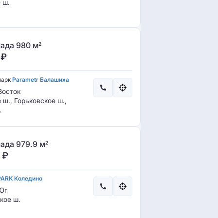
 ш.
ада 980 м
2
₽
парк
Parametr Балашиха
осток
ш., Горьковское ш.,
.
ада 979.9 м
2
₽
PARK Коледино
Юг
кое ш.