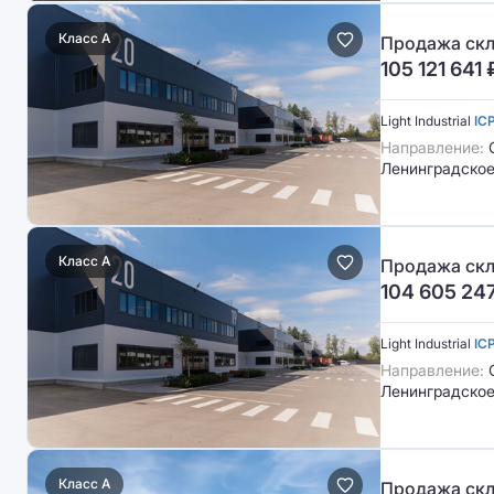
Класс A
Продажа скла
105 121 641
Light Industrial
IC
Направление:
С
Ленинградское
Класс A
Продажа скла
104 605 24
Light Industrial
IC
Направление:
С
Ленинградское
Класс A
Продажа скл