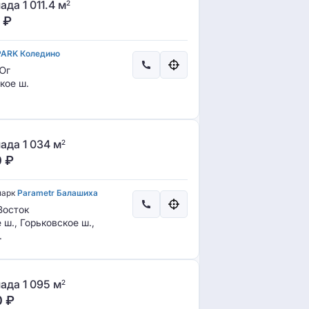
да 1 011.4 м
2
₽
PARK Коледино
Юг
кое ш.
ада 1 034 м
2
0
₽
парк
Parametr Балашиха
осток
ш., Горьковское ш.,
.
ада 1 095 м
2
0
₽