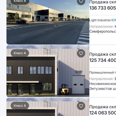
Класс A
Продажа скла
136 733 605
Light Industrial
IC
Направление:
Симферопольс
Класс A
Продажа скл
125 734 40
Промышленный 
Направление:
В
Носовихинское 
Энтузиастов ш
Класс A
Продажа скл
124 063 50