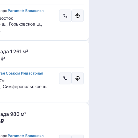
парк
Parametr Балашиха
осток
ш., Горьковское ш.,
.
да 1 261 м
2
₽
тан Совком Индастриал
Юг
, Симферопольское ш.,
ада 980 м
2
₽
парк
Parametr Балашиха