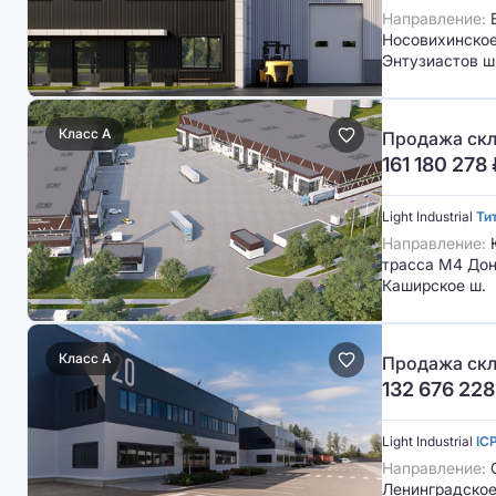
Направление:
В
Носовихинское 
Энтузиастов ш
Класс A
Продажа скл
161 180 278
Light Industrial
Ти
Направление:
трасса М4 Дон
Каширское ш.
Класс A
Продажа скл
132 676 228
Light Industrial
IC
Направление:
С
Ленинградское