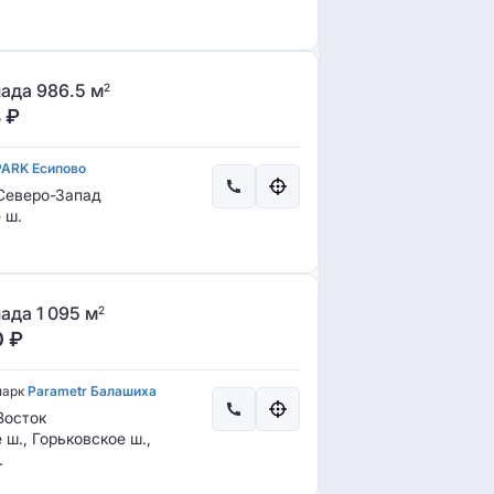
ада 986.5 м
2
8
₽
PARK Есипово
еверо-Запад
 ш.
ада 1 095 м
2
0
₽
парк
Parametr Балашиха
осток
ш., Горьковское ш.,
.