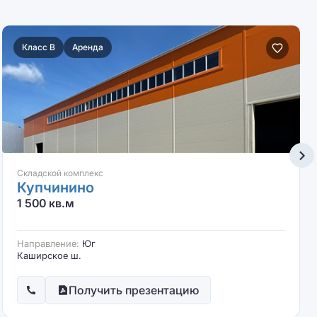
Класс B
Аренда
Складской комплекс
Купчинино
1 500 кв.м
Направление:
Юг
Каширское ш.
Получить презентацию