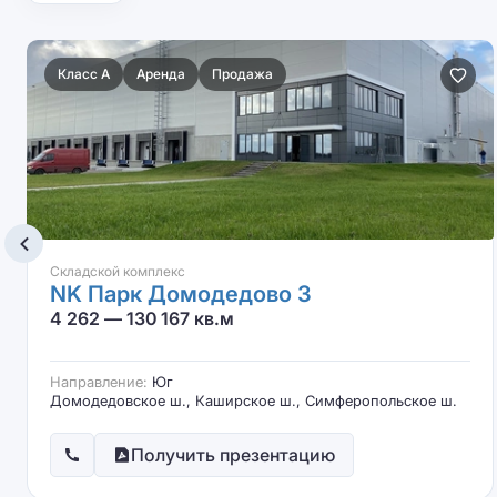
Класс A
Аренда
Продажа
Складской комплекс
NK Парк Домодедово 3
4 262 — 130 167 кв.м
Направление:
Юг
Домодедовское ш., Каширское ш., Симферопольское ш.
Получить презентацию