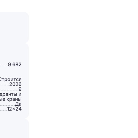
Отправить
9 682
Строится
2026
9
дранты и
ые краны
Да
12×24