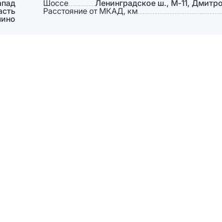
апад
Шоссе
Ленинградское ш., М-11, Дмитр
асть
Расстояние от МКАД, км
лино