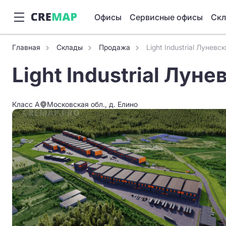
Офисы
Сервисные офисы
Ск
Главная
Склады
Продажа
Light Industrial Луневс
Light Industrial Лун
Класс A
Московская обл., д. Елино