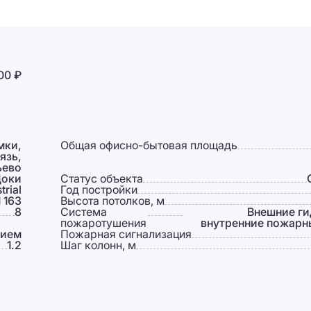
00 ₽
мки,
Общая офисно-бытовая площадь
язь,
ьево
оки
Статус объекта
trial
Год постройки
1 163
Высота потолков, м
8
Система
Внешние ги
пожаротушения
внутренние пожарн
тием
Пожарная сигнализация
1.2
Шаг колонн, м