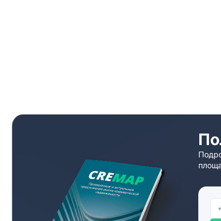
По
Подро
площа