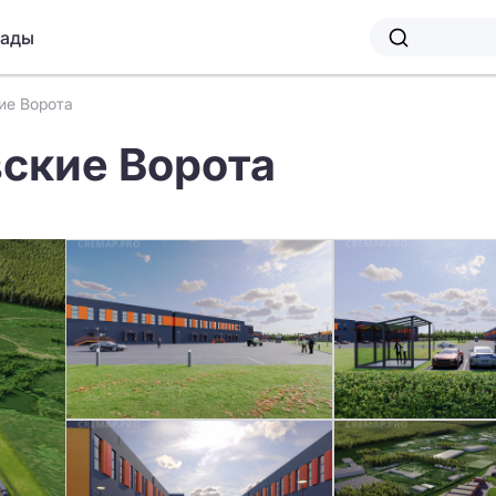
лады
кие Ворота
евские Ворота