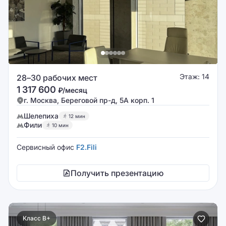
Этаж: 14
28–30 рабочих мест
1 317 600
₽/месяц
г. Москва, Береговой пр-д, 5А корп. 1
Шелепиха
12 мин
Фили
10 мин
Сервисный офис
F2.Fili
Получить презентацию
Класс B+