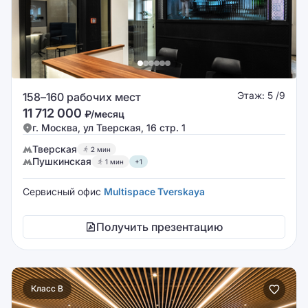
Этаж: 5 /9
158–160 рабочих мест
11 712 000
₽/месяц
г. Москва, ул Тверская, 16 стр. 1
Тверская
2 мин
Пушкинская
1 мин
+1
Сервисный офис
Multispace Tverskaya
Получить презентацию
Класс B