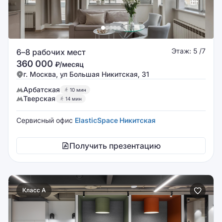
Этаж: 5 /7
6–8 рабочих мест
360 000
₽/месяц
г. Москва, ул Большая Никитская, 31
Арбатская
10 мин
Тверская
14 мин
Сервисный офис
ElasticSpace Никитская
Получить презентацию
Класс A