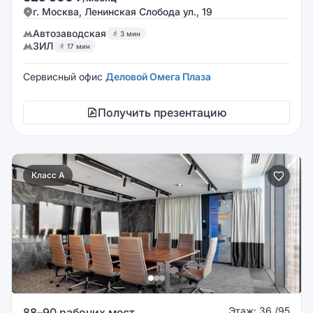
г. Москва, Ленинская Слобода ул., 19
Автозаводская
3 мин
ЗИЛ
17 мин
Сервисный офис
Деловой Омега Плаза
Получить презентацию
Класс A
Этаж: 36 /95
88–90 рабочих мест