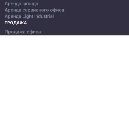
Аренда склада
Аренда сервисного офиса
Аренда Light Industrial
ПРОДАЖА
Продажа офиса
Продажа склада
Продажа Light Industrial
КАТАЛОГ ОБЪЕКТОВ
Бизнес-центры
Сервисные офисы
Склады
Light Industrial
О ПРОЕКТЕ
Новости
Пользовательское соглашение
Положение об обработке персональных данных
© 2013-2026, CREMAP.PRO. All rights reserved