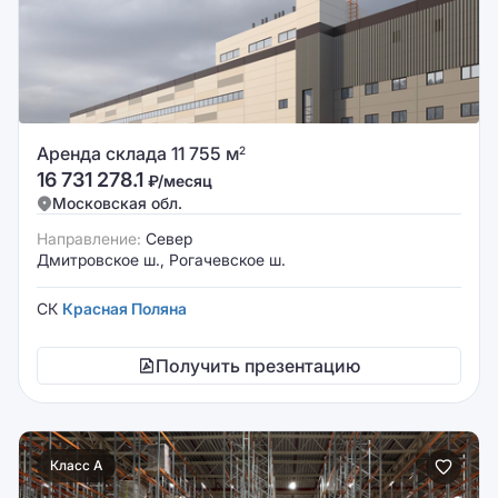
Аренда склада 11 755 м
2
16 731 278.1
₽/месяц
Московская обл.
Направление:
Север
Дмитровское ш., Рогачевское ш.
СК
Красная Поляна
Получить презентацию
Класс A