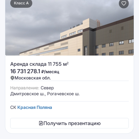
Класс A
Аренда склада 11 755 м
2
16 731 278.1
₽/месяц
Московская обл.
Направление:
Север
Дмитровское ш., Рогачевское ш.
СК
Красная Поляна
Получить презентацию