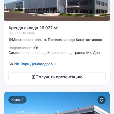
Аренда склада 26 937 м
2
Цена по запросу
Московская обл., п. Госплемзавода Константиново
Направление:
Юг
Симферопольское ш., Каширское ш., трасса М4 Дон
СК
NK Парк Домодедово-1
Получить презентацию
Класс A