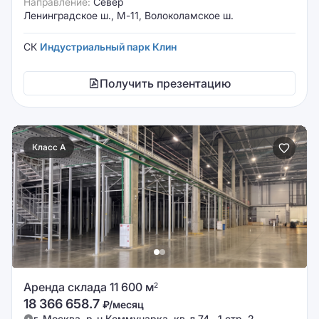
Направление:
Север
Ленинградское ш., М-11, Волоколамское ш.
СК
Индустриальный парк Клин
Получить презентацию
Класс A
Аренда склада 11 600 м
2
18 366 658.7
₽/месяц
г. Москва, р-н Коммунарка, кв-л 74 , 1 стр. 2