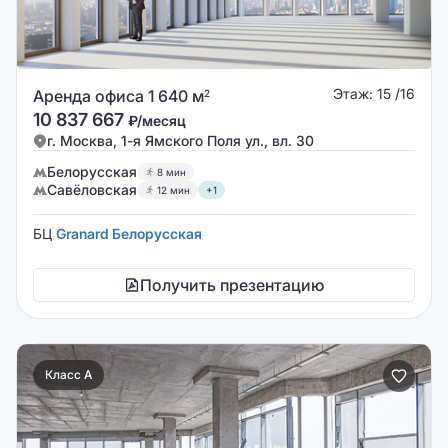
Этаж: 15 /16
Аренда офиса 1 640 м
2
10 837 667
₽/месяц
г. Москва, 1-я Ямского Поля ул., вл. 30
Белорусская
8 мин
Савёловская
12 мин
+1
БЦ
Granard Белорусская
Получить презентацию
Класс A