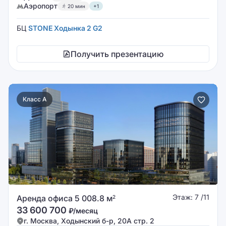
Аэропорт
20 мин
+1
БЦ
STONE Ходынка 2 G2
Получить презентацию
Класс A
Этаж: 7 /11
Аренда офиса 5 008.8 м
2
33 600 700
₽/месяц
г. Москва, Ходынский б-р, 20А стр. 2