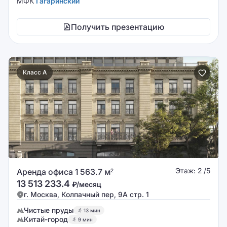
МФК
Гагаринский
Получить презентацию
Класс A
Этаж: 2 /5
Аренда офиса 1 563.7 м
2
13 513 233.4
₽/месяц
г. Москва, Колпачный пер, 9А стр. 1
Чистые пруды
13 мин
Китай-город
9 мин