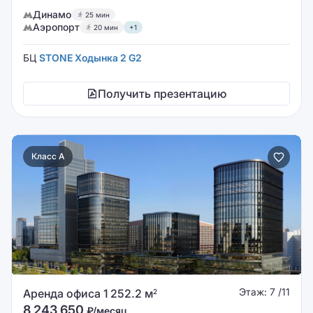
Динамо
25 мин
Аэропорт
20 мин
+1
БЦ
STONE Ходынка 2 G2
Получить презентацию
Класс A
Этаж: 7 /11
Аренда офиса 1 252.2 м
2
8 243 650
₽/месяц