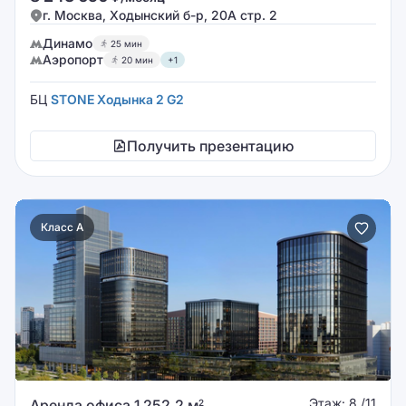
г. Москва, Ходынский б-р, 20А стр. 2
Динамо
25 мин
Аэропорт
20 мин
+1
БЦ
STONE Ходынка 2 G2
Получить презентацию
Класс A
Этаж: 8 /11
Аренда офиса 1 252.2 м
2