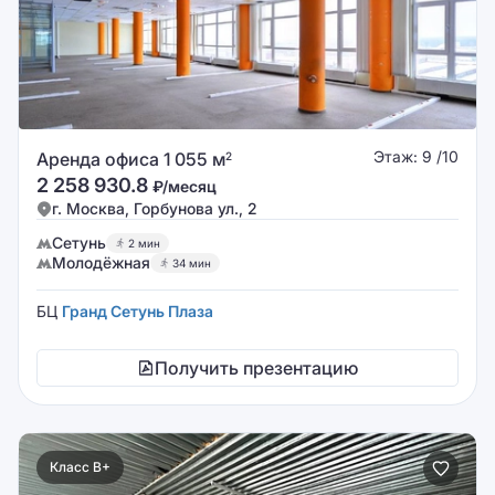
Этаж: 9 /10
Аренда офиса 1 055 м
2
2 258 930.8
₽/месяц
г. Москва, Горбунова ул., 2
Сетунь
2 мин
Молодёжная
34 мин
БЦ
Гранд Сетунь Плаза
Получить презентацию
Класс B+