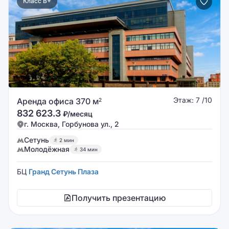
Класс B+
Этаж: 7 /10
Аренда офиса 370 м
2
832 623.3
₽/месяц
г. Москва, Горбунова ул., 2
Сетунь
2 мин
Молодёжная
34 мин
БЦ
Гранд Сетунь Плаза
Получить презентацию