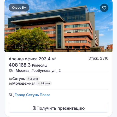
Класс B+
Этаж: 2 /10
Аренда офиса 293.4 м
2
408 168.3
₽/месяц
г. Москва, Горбунова ул., 2
Сетунь
2 мин
Молодёжная
34 мин
БЦ
Гранд Сетунь Плаза
Получить презентацию