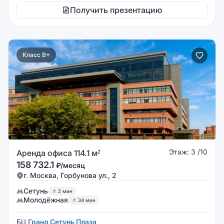
Получить презентацию
Класс B+
Этаж: 3 /10
Аренда офиса 114.1 м
2
158 732.1
₽/месяц
г. Москва, Горбунова ул., 2
Сетунь
2 мин
Молодёжная
34 мин
БЦ
Гранд Сетунь Плаза