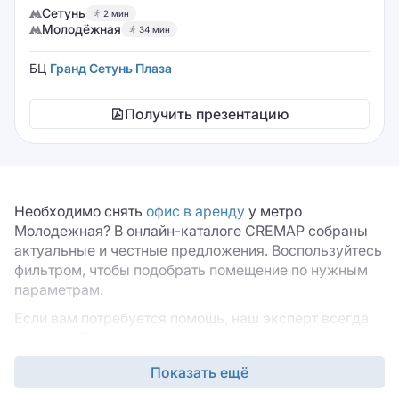
Сетунь
2 мин
Молодёжная
34 мин
БЦ
Гранд Сетунь Плаза
Получить презентацию
Необходимо снять
офис в аренду
у метро
Молодежная? В онлайн-каталоге CREMAP собраны
актуальные и честные предложения. Воспользуйтесь
фильтром, чтобы подобрать помещение по нужным
параметрам.
Если вам потребуется помощь, наш эксперт всегда
на связи. Пишите нам в мессенджерах или заполните
краткую форму на сайте, чтобы специалист
Показать ещё
перезвонил вам. В форме достаточно указать ваше
имя для обращения и номер телефона.