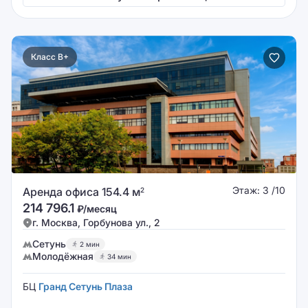
Класс B+
Этаж: 3 /10
Аренда офиса 154.4 м
2
214 796.1
₽/месяц
г. Москва, Горбунова ул., 2
Сетунь
2 мин
Молодёжная
34 мин
БЦ
Гранд Сетунь Плаза