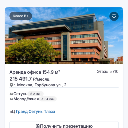
Класс B+
Этаж: 5 /10
Аренда офиса 154.9 м
2
215 491.7
₽/месяц
г. Москва, Горбунова ул., 2
Сетунь
2 мин
Молодёжная
34 мин
БЦ
Гранд Сетунь Плаза
Получить презентацию