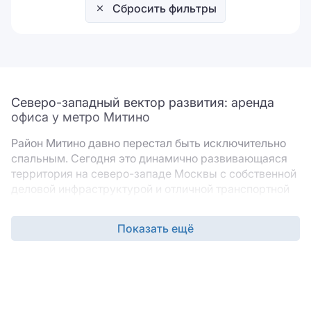
Сбросить фильтры
Северо-западный вектор развития: аренда
офиса у метро Митино
Район Митино давно перестал быть исключительно
спальным. Сегодня это динамично развивающаяся
территория на северо-западе Москвы с собственной
деловой инфраструктурой и отличной транспортной
доступностью. Станция метро «Митино» Арбатско-
Покровской линии стала центром притяжения для
Показать ещё
местного бизнеса и компаний, ищущих комфортные
условия для работы. Аренда офиса у метро Митино
позволяет закрепиться в локации с растущим
кадровым потенциалом и современными офисными
пространствами.