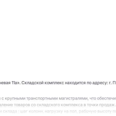
ая 11а». Складской комплекс находится по адресу: г. П
 с крупными транспортными магистралями, что обеспечи
вление товаров со складского комплекса в точки продаж.
склада : шаг колонн, нагрузку на пол, рабочую высоту п