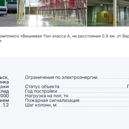
мплексе «Вишневая 11а» класса A, на расстоянии 0.9 км. от Ва
и.
ьск,
Ограничения по электроэнергии
инка
Доки
Статус объекта
клад
Год постройки
 000
Нагрузка на пол, тн
тием
Пожарная сигнализация
1.2
Шаг колонн, м