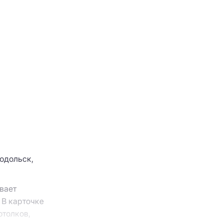
Отправить
одольск,
вает
 В карточке
отолков,