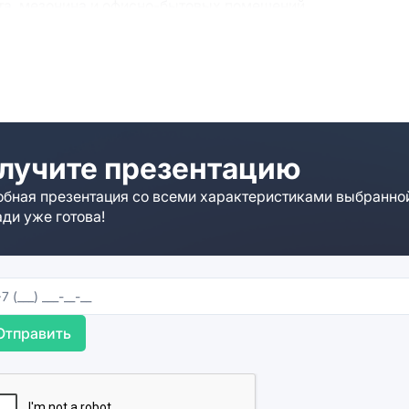
рта, мезонина и офисно-бытовых помещений.
е к нашим специалистам. Они расскажут о площадке под
комплекс «Вишневая 11а» вам по каким-то причинам не п
 сопровождение сделки на всех этапах.
лучите презентацию
бная презентация со всеми характеристиками выбранно
ди уже готова!
Отправить