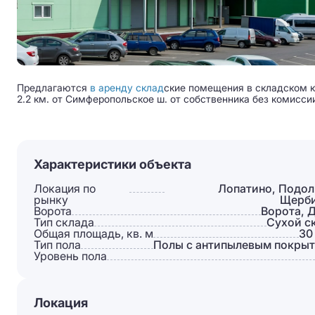
Предлагаются
в аренду склад
ские помещения в складском ко
2.2 км. от Симферопольское ш. от собственника без комисси
Характеристики объекта
Локация по
Лопатино, Подол
рынку
Щерб
Ворота
Ворота, 
Тип склада
Сухой с
Общая площадь, кв. м
30
Тип пола
Полы с антипылевым покры
Уровень пола
Локация