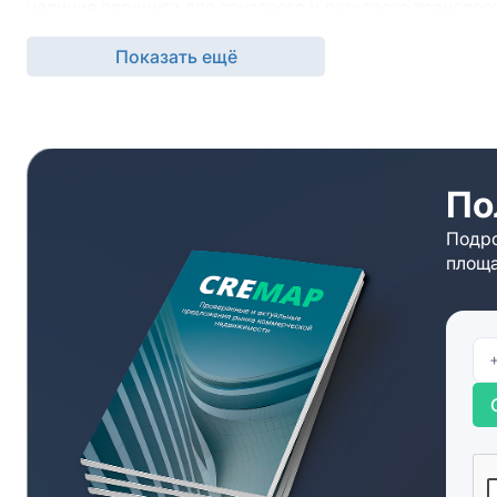
наличие паркинга для грузового и легкового транспо
Обратиться за дополнительной информацией вы может
Показать ещё
предложат альтернативные варианты, если складской 
Брокеры компании организуют просмотры и обеспечат
По
Подро
площа