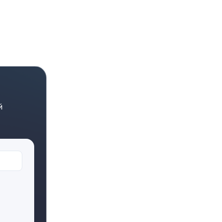
робнее и
одойдет.
й