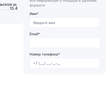
Вся информация о площади в удобном
ьское ш.
Отправляя форму, вы соглашаетесь на
формате
13.4
обработку персональных данных
Имя*
Отправить
Email*
Номер телефона*
Отправляя форму, вы соглашаетесь на
обработку персональных данных