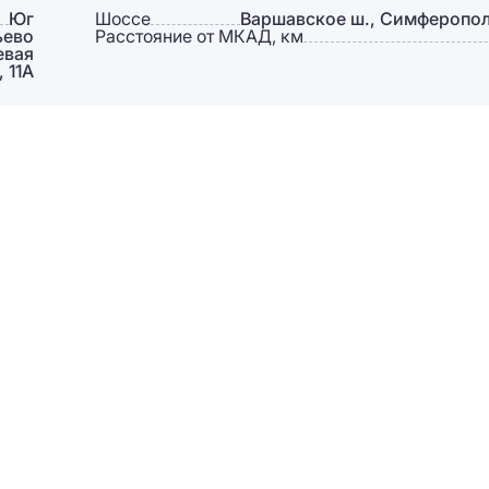
Юг
Шоссе
Варшавское ш., Симферопол
ьево
Расстояние от МКАД, км
евая
, 11А