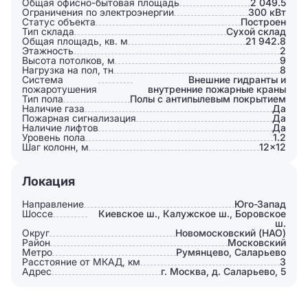
Общая офисно-бытовая площадь
2 049.5
Ограничения по электроэнергии
300 кВт
Статус объекта
Построен
Тип склада
Сухой склад
Общая площадь, кв. м
21 942.8
Этажность
2
Высота потолков, м
9
Нагрузка на пол, тн
8
Система
Внешние гидранты и
пожаротушения
внутренние пожарные краны
Тип пола
Полы с антипылевым покрытием
Наличие газа
Да
Пожарная сигнализация
Да
Наличие лифтов
Да
Уровень пола
1.2
Шаг колонн, м
12×12
Локация
Направление
Юго-Запад
Шоссе
Киевское ш., Калужское ш., Боровское
ш.
Округ
Новомосковский (НАО)
Район
Московский
Метро
Румянцево, Саларьево
Расстояние от МКАД, км
3
Адрес
г. Москва, д. Саларьево, 5