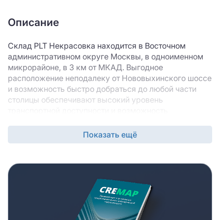
Описание
Склад PLT Некрасовка находится в Восточном
административном округе Москвы, в одноименном
микрорайоне, в 3 км от МКАД. Выгодное
расположение неподалеку от Нововыхинского шоссе
и возможность быстро добраться до любой части
столицы обеспечивают высокий уровень
транспортной доступности и возможность
построения эффективных логистических схем при
перевозке грузов. Неподалеку есть остановки
Показать ещё
наземного общественного транспорта, на котором за
20 минут можно добраться до ближайшей станции
метрополитена «Лермонтовский проспект».
Общая площадь склада PLT Некрасовка,
построенного в 2015 году, составляет порядка 18 000
м
, из которых около 2 000 м
предусмотрено для
2
2
аренды офисных помещений. Комплекс, состоящий