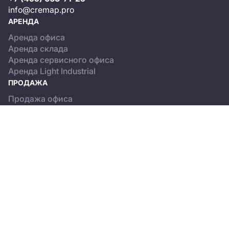
info@cremap.pro
АРЕНДА
Аренда офиса
Аренда склада
Аренда сервисного офиса
Аренда Light Industrial
ПРОДАЖА
Продажа офиса
Продажа склада
Продажа Light Industrial
КАТАЛОГ ОБЪЕКТОВ
Бизнес-центры
Сервисные офисы
Склады
Light Industrial
О ПРОЕКТЕ
Новости
Пользовательское соглашение