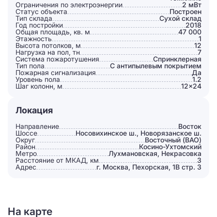
Ограничения по электроэнергии
2 мВт
Статус объекта
Построен
Тип склада
Сухой склад
Год постройки
2018
Общая площадь, кв. м
47 000
Этажность
1
Высота потолков, м
12
Нагрузка на пол, тн
7
Система пожаротушения
Спринклерная
Тип пола
С антипылевым покрытием
Пожарная сигнализация
Да
Уровень пола
1.2
Шаг колонн, м
12×24
Локация
Направление
Восток
Шоссе
Носовихинское ш., Новорязанское ш.
Округ
Восточный (ВАО)
Район
Косино-Ухтомский
Метро
Лухмановская, Некрасовка
Расстояние от МКАД, км
3
Адрес
г. Москва, Пехорская, 1В стр. 3
На карте