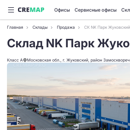
Офисы
Сервисные офисы
Ск
Главная
Склады
Продажа
СК NK Парк Жуковский
Склад NK Парк Жук
Класс A
Московская обл., г. Жуковский, район Замоскворечь