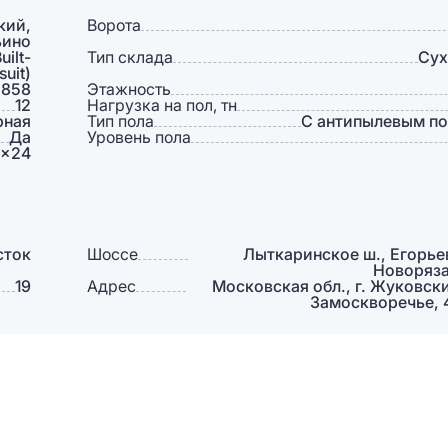
кий,
Ворота
ьино
ilt-
Тип склада
Сух
suit)
 858
Этажность
12
Нагрузка на пол, тн
рная
Тип пола
С антипылевым п
Да
Уровень пола
2×24
сток
Шоссе
Лыткаринское ш., Егорье
Новоряза
19
Адрес
Московская обл., г. Жуковск
Замоскворечье, 4