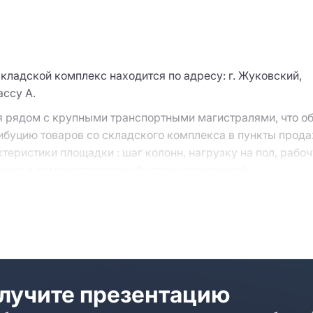
ладской комплекс находится по адресу: г. Жуковский,
ассу A.
 рядом с крупными транспортными магистралями, что о
рибуцию товаров со складского комплекса в пункты прода
теристики площадки : шаг колонн, нагрузку на пол, рабо
зонина и административно-бытовых помещений.
е к нашим специалистам. Они расскажут о площадке под
NK
Парк Жуковский» вам по каким-то параметрам не подо
водят сделку на всех этапах.
лучите презентацию