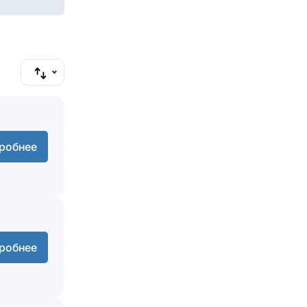
Отправить
робнее
робнее