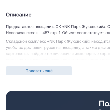
Описание
Предлагаются площади в СК «NK Парк Жуковский». Ск
Новорязанское ш., 457 стр. 1. Объект соответствует кл
Складской комплекс «
NK
Парк Жуковский» находится
удобство доставки грузов на площадку, а также дист
карточке вы найдете технические и инженерные харак
потолков, наличие парковки для автотранспорта, ме
Обратиться за дополнительной информацией вы может
Показать ещё
предложат альтернативу, если складской комплекс «
Специалисты компании организуют просмотры и сопро
По