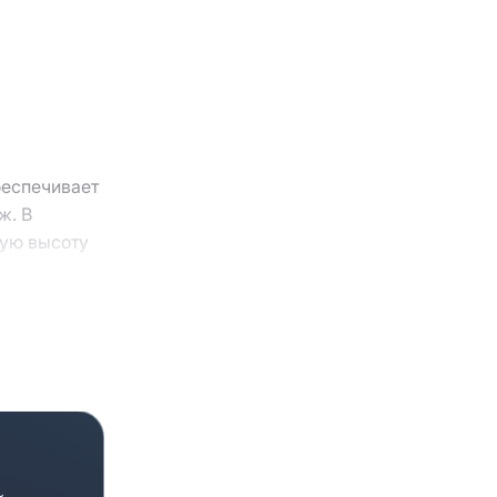
беспечивает
ж. В
чую высоту
робнее и
йдет.