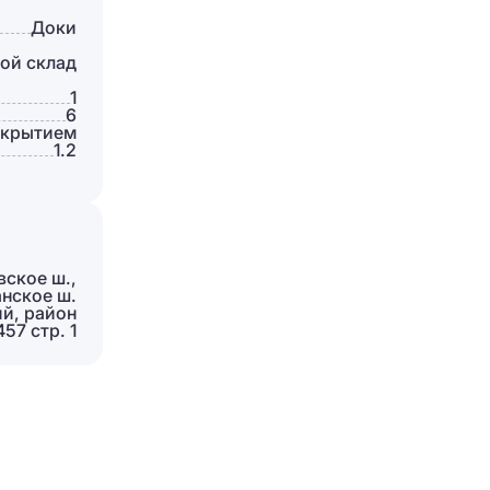
Доки
ой склад
1
6
окрытием
1.2
вское ш.,
нское ш.
ий, район
57 стр. 1