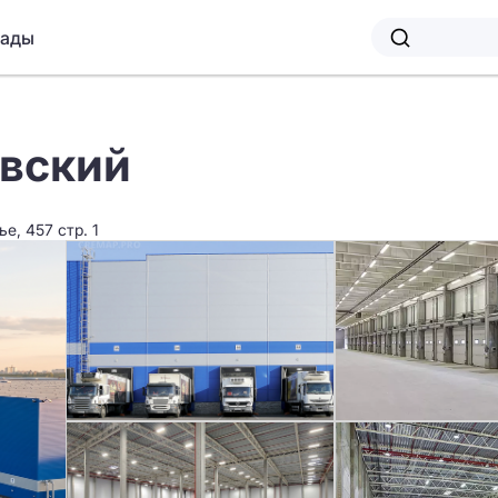
лады
овский
е, 457 стр. 1