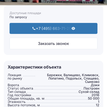
Доступные площади
По запросу
+7 (495) 663-71-25
Заказать звонок
Характеристики объекта
Локация
Бережки, Валищево, Климовск,
по рынку
Лопатино, Подольск, Слащево,
Сынково
Ворота
Доки
Статус объекта
Построен
Тип склада
Сухой склад
Год постройки
2016
Общая площадь, кв. м
50 000
Этажность
1
Высота потолков, м
12