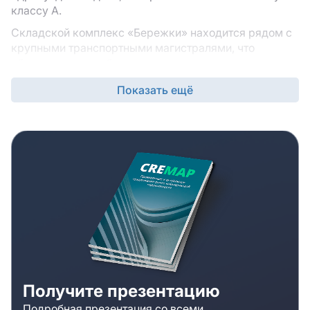
классу A.
Складской комплекс «Бережки» находится рядом с
крупными транспортными магистралями, что
обеспечивает удобство доставки грузов на
площадку, а также отправление товаров со
Показать ещё
складского комплекса в пункты продаж. В карточке
вы найдете технические и инженерные
характеристики объекта : шаг колонн, нагрузку на
пол, рабочую высоту потолков, наличие паркинга для
грузового и легкового транспорта, мезонина и
административно-бытовых помещений.
Обратиться за дополнительной информацией вы
можете к специалистам компании. Консультанты
расскажут о площадке подробнее и предложат
альтернативные варианты, если складской комплекс
«Бережки» вам по каким-то причинам не подойдет.
Брокеры компании организуют просмотры и
обеспечат сопровождение сделки на всех этапах.
Получите презентацию
Подробная презентация со всеми