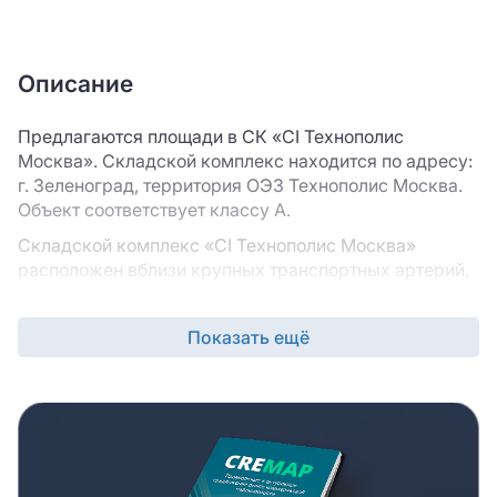
Описание
Предлагаются площади в СК «CI Технополис
Москва». Складской комплекс находится по адресу:
г. Зеленоград, территория ОЭЗ Технополис Москва.
Объект соответствует классу A.
Складской комплекс «CI Технополис Москва»
расположен вблизи крупных транспортных артерий,
что обеспечивает удобство доставки грузов на
площадку, а также дистрибуцию товаров со
Показать ещё
складского комплекса в точки продаж. В карточке
вы найдете технические и инженерные
характеристики объекта : шаг колонн, нагрузку на
пол, рабочую высоту потолков, наличие стоянки и зон
маневрирования для грузового и легкового
транспорта, мезонина и административно-бытовых
помещений.