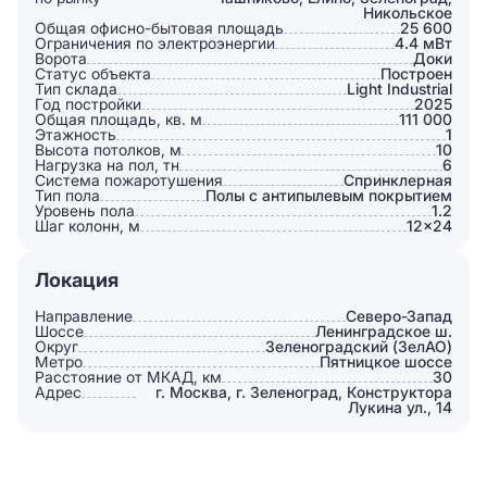
Никольское
Общая офисно-бытовая площадь
25 600
Ограничения по электроэнергии
4.4 мВт
Ворота
Доки
Статус объекта
Построен
Тип склада
Light Industrial
Год постройки
2025
Общая площадь, кв. м
111 000
Этажность
1
Высота потолков, м
10
Нагрузка на пол, тн
6
Система пожаротушения
Спринклерная
Тип пола
Полы с антипылевым покрытием
Уровень пола
1.2
Шаг колонн, м
12×24
Локация
Направление
Северо-Запад
Шоссе
Ленинградское ш.
Округ
Зеленоградский (ЗелАО)
Метро
Пятницкое шоссе
Расстояние от МКАД, км
30
Адрес
г. Москва, г. Зеленоград, Конструктора
Лукина ул., 14