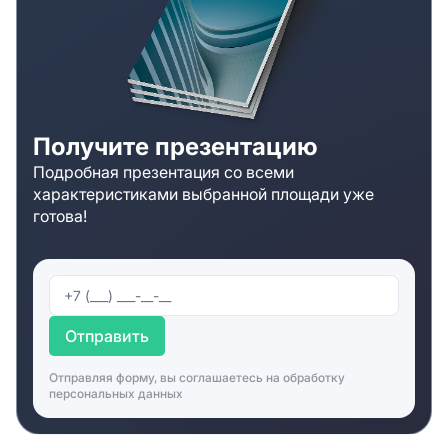
Обратиться за дополнительной информацией вы
можете к специалистам компании. Консультанты
расскажут о площадке подробнее и предложат
дополнительные варианты, если складской комплекс
«CI Технополис Москва» вам по каким-то
параметрам не подойдет. Специалисты компании
Получите презентацию
организуют просмотры и обеспечат сопровождение
Подробная презентация со всеми
сделки на всех этапах.
характеристиками выбранной площади уже
готова!
Отправить
Отправляя форму, вы соглашаетесь на
обработку
персональных данных