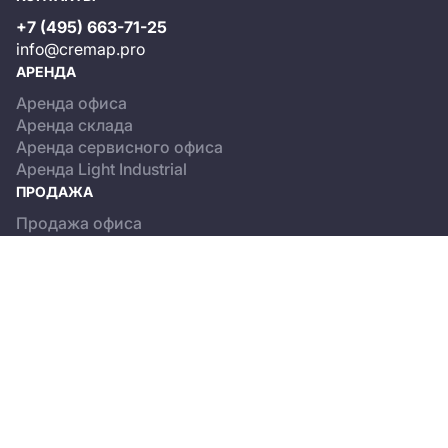
+7 (495) 663-71-25
info@cremap.pro
АРЕНДА
Аренда офиса
Аренда склада
Аренда сервисного офиса
Аренда Light Industrial
ПРОДАЖА
Продажа офиса
Продажа склада
Продажа Light Industrial
КАТАЛОГ ОБЪЕКТОВ
Бизнес-центры
Сервисные офисы
Склады
Light Industrial
О ПРОЕКТЕ
Новости