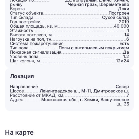
рынку
Черная грязь, Шереметьево
Ворота
Доки
Статус объекта
Построен
Тип склада
Сухой склад
Год постройки
2019
Общая площадь, кв. м
40 000
Этажность
1
Высота потолков, м
14
Нагрузка на пол, тн
6
Система пожаротушения
Есть
Тип пола
Полы с антипылевым покрытием
Пожарная сигнализация
Да
Уровень пола
1.2
Шаг колонн, м
12×24
Локация
Направление
Север
Шоссе
Ленинградское ш., М-11, Дмитровское ш.
Расстояние от МКАД, км
7
Адрес
Московская обл., г. Химки, Вашутинское
ш., 35
На карте