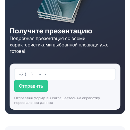
если складской комплекс «Фора Фарм» вам по
каким-то критериям не подойдет. Специалисты
компании организуют просмотры и сопроводят
сделку на всех этапах.
Получите презентацию
Подробная презентация со всеми
характеристиками выбранной площади уже
готова!
Отправить
Отправляя форму, вы соглашаетесь на
обработку
персональных данных