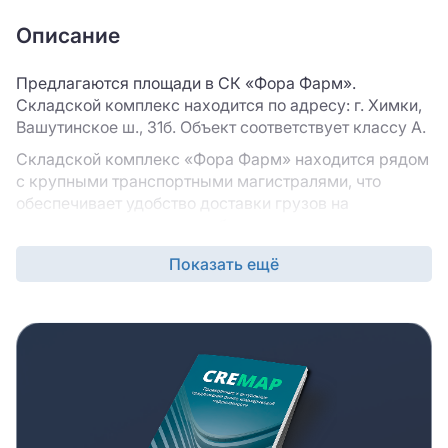
Описание
Предлагаются площади в СК «Фора Фарм».
Складской комплекс находится по адресу: г. Химки,
Вашутинское ш., 31б. Объект соответствует классу A.
Складской комплекс «Фора Фарм» находится рядом
с крупными транспортными магистралями, что
обеспечивает удобство доставки грузов на
площадку, а также дистрибуцию товаров со
складского комплекса в пункты продаж. В карточке
Показать ещё
вы найдете технические и инженерные
характеристики объекта : шаг колонн, нагрузку на
пол, рабочую высоту потолков, наличие парковки для
грузового и легкового транспорта, мезонина и
офисно-бытовых помещений.
Обратиться за дополнительной информацией вы
можете к нашим брокерам. Консультанты расскажут
о площадке подробнее и предложат альтернативу,