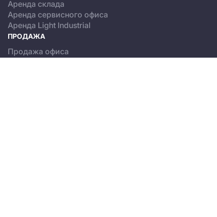
Аренда склада
Аренда сервисного офиса
Аренда Light Industrial
ПРОДАЖА
Продажа офиса
Продажа склада
Продажа Light Industrial
КАТАЛОГ ОБЪЕКТОВ
Бизнес-центры
Сервисные офисы
Склады
Light Industrial
О ПРОЕКТЕ
Новости
Пользовательское соглашение
Положение об обработке персональных данных
© 2013-2026, CREMAP.PRO. All rights reserved