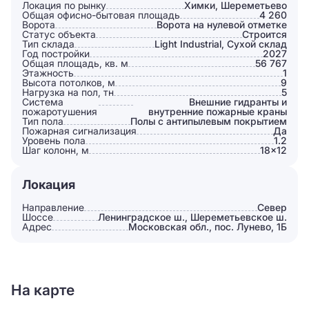
Локация по рынку
Химки, Шереметьево
Общая офисно-бытовая площадь
4 260
Ворота
Ворота на нулевой отметке
Статус объекта
Строится
Тип склада
Light Industrial, Сухой склад
Год постройки
2027
Общая площадь, кв. м
56 767
Этажность
1
Высота потолков, м
9
Нагрузка на пол, тн
5
Система
Внешние гидранты и
пожаротушения
внутренние пожарные краны
Тип пола
Полы с антипылевым покрытием
Пожарная сигнализация
Да
Уровень пола
1.2
Шаг колонн, м
18×12
Локация
Направление
Север
Шоссе
Ленинградское ш., Шереметьевское ш.
Адрес
Московская обл., пос. Лунево, 1Б
На карте