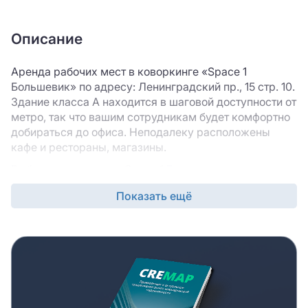
Описание
Аренда рабочих мест в коворкинге «Space 1
Большевик» по адресу: Ленинградский пр., 15 стр. 10.
Здание класса A находится в шаговой доступности от
метро, так что вашим сотрудникам будет комфортно
добираться до офиса. Неподалеку расположены
кафе и рестораны, магазины.
Выбирая коворкинг «Space 1 Большевик», вы
выигрываете большое количество времени и
Показать ещё
получаете возможность заехать в новый офис
непосредственно после подписания договора
аренды. Коворкинг «Space 1 Большевик» предлагает
готовую отделку, оператор площадки предоставляет
всю необходимую мебель и офисную технику, так что
вам не нужно закладывать дополнительное время на
ремонт и обустройство помещения.