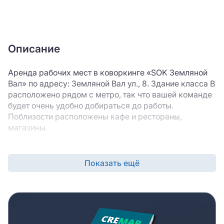
Описание
Аренда рабочих мест в коворкинге «SOK Земляной
Вал» по адресу: Земляной Вал ул., 8. Здание класса B
расположено рядом с метро, так что вашей команде
будет очень удобно добираться до работы.
Поблизости расположены кафе и рестораны,
магазины.
Выбирая коворкинг «SOK Земляной Вал», вы
выигрываете значительное количество времени и
Показать ещё
получаете возможность заехать в новый офис
практически сразу после подписания договора
аренды. Коворкинг «SOK Земляной Вал» предлагает
современный ремонт, оператор площадки
предоставляет всю необходимую мебель и офисную
технику, так что вам не нужно закладывать