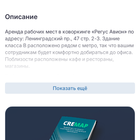
Описание
Аренда рабочих мест в коворкинге «Регус Авион» по
адресу: Ленинградский пр., 47 стр. 2-3. Здание
класса B расположено рядом с метро, так что вашим
сотрудникам будет комфортно добираться до офиса.
Поблизости расположены кафе и рестораны,
магазины.
Выбирая коворкинг «Регус Авион», вы экономите
большое количество времени и получаете
Показать ещё
возможность заехать в новый офис практически
сразу после подписания договора аренды.
Коворкинг «Регус Авион» предлагает современный
ремонт, оператор площадки предоставляет всю
необходимую мебель и офисную технику, так что вам
не нужно тратить время на ремонт и обустройство
помещения.