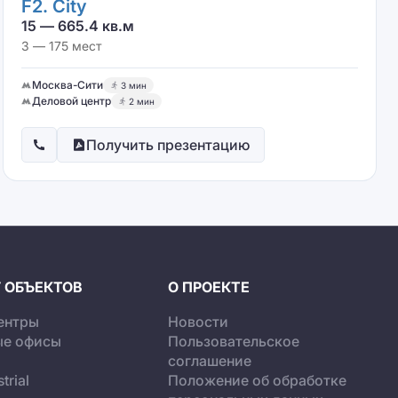
F2. City
15 — 665.4 кв.м
3 — 175 мест
Москва-Сити
3 мин
Деловой центр
2 мин
Получить презентацию
 ОБЪЕКТОВ
О ПРОЕКТЕ
ентры
Новости
ые офисы
Пользовательское
соглашение
trial
Положение об обработке