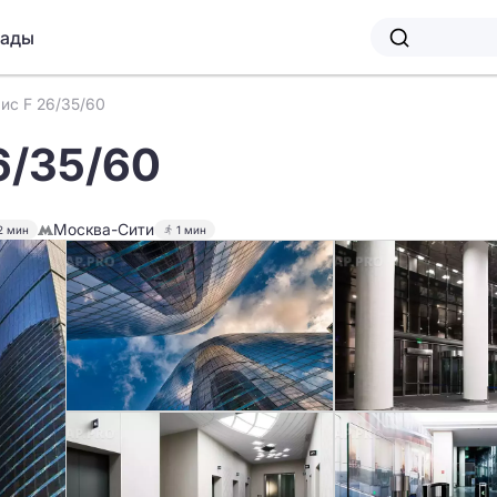
лады
ис F 26/35/60
6/35/60
Москва-Сити
2 мин
1 мин