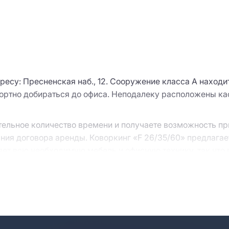
ресу: Пресненская наб., 12. Сооружение класса A находи
фортно добираться до офиса. Неподалеку расположены ка
тельное количество времени и получаете возможность пр
ния договора аренды. Коворкинг «F 26/35/60» предлагае
ет всю необходимую мебель и офисную технику, так что 
ения.
ходников вроде кофе, чая и канцтоваров, также берет на
доточиться исключительно на задачах бизнеса.
ставляйте заявку на сайте через кнопку “Запросить пре
ами, организуют просмотр и предложат альтернативные 