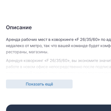
Описание
Аренда рабочих мест в коворкинге «F 26/35/60» по ад
недалеко от метро, так что вашей команде будет ком
рестораны, магазины.
Арендуя коворкинг «F 26/35/60», вы экономите значи
работе в новом офисе непосредственно после подписа
современный ремонт, оператор площадки предоставля
нужно тратить время на ремонт и обустройство помещ
Показать ещё
Обслуживание коворкинга, в том числе пополнение рас
компания-оператор площадки. Это позволит вам сосре
Детали аренды вам предоставят наши консультанты. О
или форму обратной связи. Специалисты свяжутся с в