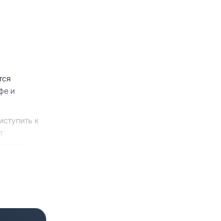
тся
фе и
иступить к
т
вам не
 себя
дложение”
варианты,