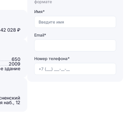
Отправляя форму, вы соглашаетесь на
формате
обработку персональных данных
Имя*
Отправить
42 028 ₽
Email*
Номер телефона*
650
2009
е здание
сненский
 наб., 12
Отправляя форму, вы соглашаетесь на
обработку персональных данных
Отправить