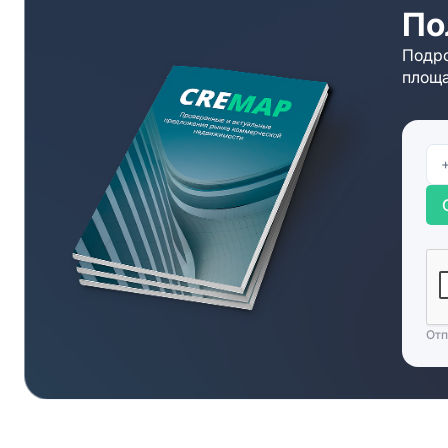
По
если необходимо.
Подро
площа
Отп