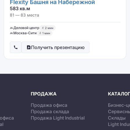
Flexity Башня на Набережной
583 кв.м
81 — 83 места
Деловой центр
2 мин
Москва-Сити
1 мин
Получить презентацию
ПРОДАЖА
КАТАЛОГ
Продажа офиса
Бизнес-ц
Продажа склада
Сервисн
 офиса
Продажа Light Industrial
Склады
al
Light Indus