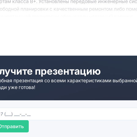
ртам класса B+. Установлены передовые инженерные си
вободной планировки с качественным ремонтом либо по
а прилегающей территории оборудован наземный паркинг.
лучите презентацию
бная презентация со всеми характеристиками выбранно
ди уже готова!
Отправить