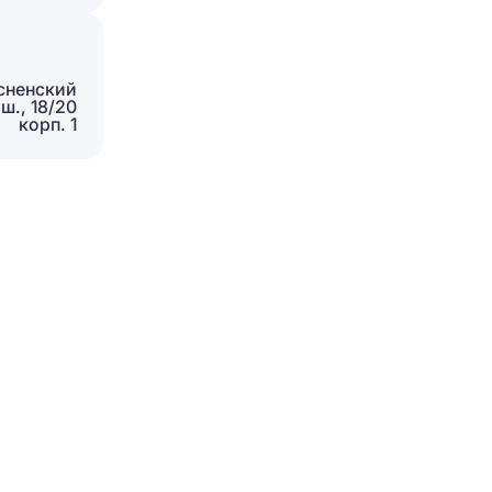
Отправить
сненский
ш., 18/20
корп. 1