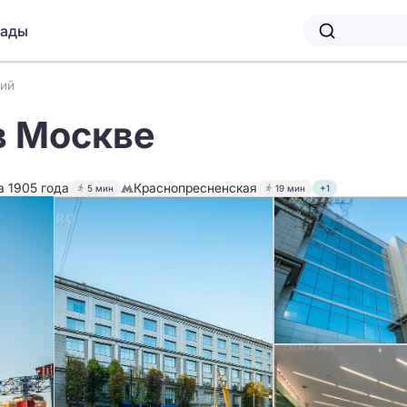
лады
кий
в Москве
а 1905 года
Краснопресненская
5 мин
19 мин
+1