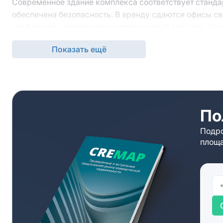
Современное здание комплекса соответствует станда
обеспечена безопасность. В аренду сдаются офисы с
свободного назначения в состоянии shell and core. Н
Показать ещё
По
Подро
площа