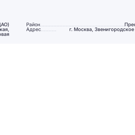
ЦАО)
Район
Пре
кая,
Адрес
г. Москва, Звенигородское 
овая