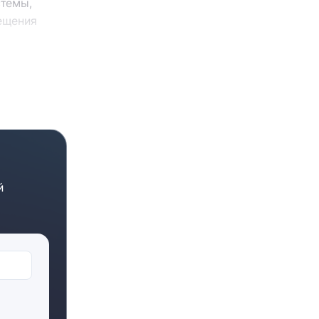
стемы,
мещения
й