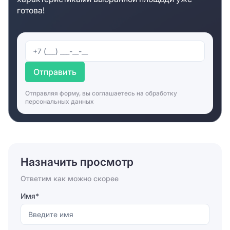
«Юсупов Двор» заметно выделяется среди других
готова!
подобных зданий. В числе преимуществ, которые
определяют его востребованность среди
арендаторов: Обособленность от других зданий и
сооружений; Оригинальное стилевое решение –
использованы отделочные материалы с эффектом
Отправить
старины; Исторические отголоски в архитектуре;
Презентабельный и роскошный вид главного входа в
Отправляя форму, вы соглашаетесь на
обработку
здание. Внутренняя отделка бц не менее
персональных данных
привлекательна: для декорирования различных
поверхностей используются материалы, отвечающие
требованиям натуральности и экологичности.
Территория «Юсупова Двора» составляет единую
картину с самим здание и его внутренним
Назначить просмотр
убранством: она облагорожена, озеленена,
декорирована. Планировка офисных помещений
Ответим как можно скорее
такова, что пространство можно зонировать, отводя
каждому месту свою роль. В каждом офисе
Имя*
функционируют все предусмотренные проектом
здания инженерные системы (вентиляция,