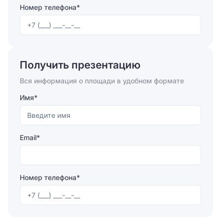
кондиционер, отопления), есть линии связи и
Номер телефона*
проведен интернет. БЦ 24 часа в сутки находится под
контролем охраны.
Отправляя форму, вы соглашаетесь на
обработку
персональных данных
Получить презентацию
Отправить
Вся информация о площади в удобном формате
Имя*
Email*
Номер телефона*
Отправляя форму, вы соглашаетесь на
обработку
персональных данных