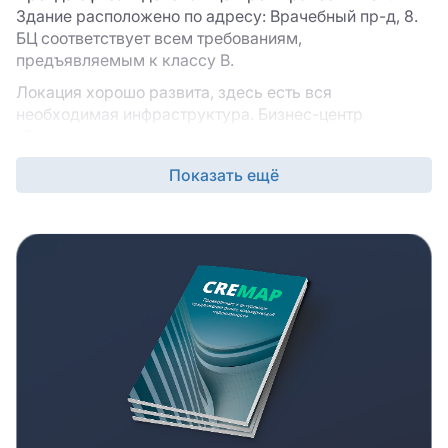
Здание расположено по адресу: Врачебный пр-д, 8.
БЦ соответствует всем требованиям,
предъявляемым к классу B.
Локация хорошо развита, здесь есть вся
необходимая инфраструктура. Бизнес-центр
«Врачебный 8» предлагает помещения различной
планировки, так что вы сможете найти такое, которое
Показать ещё
лучше всего подходит под задачи именно вашего
бизнеса.
Бизнес-центр «Врачебный 8» отлично расположен с
точки зрения транспортной доступности, вашей
команде и/или клиентам будет комфортно
добираться сюда из разных локаций. Состав
арендаторов делового комплекса обеспечит вашей
компании комфортное соседство.
Узнать детали аренды и выяснить дополнительные
параметры вакантных офисов вам помогут наши
консультанты. Оставляйте заявку на сайте через
кнопку “Запросить предложение” или форму