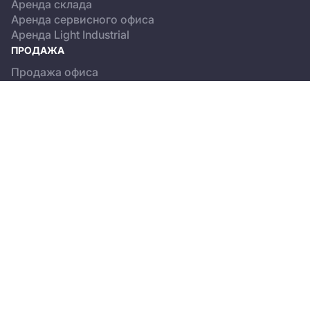
Аренда склада
Аренда сервисного офиса
Аренда Light Industrial
ПРОДАЖА
Продажа офиса
Продажа склада
Продажа Light Industrial
КАТАЛОГ ОБЪЕКТОВ
Бизнес-центры
Сервисные офисы
Склады
Light Industrial
О ПРОЕКТЕ
Новости
Пользовательское соглашение
Положение об обработке персональных данных
© 2013-2026, CREMAP.PRO. All rights reserved