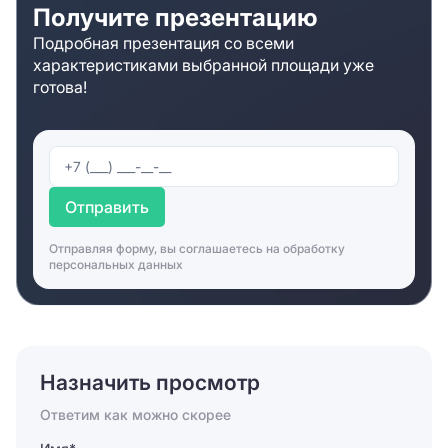
Получите презентацию
обратной связи. Специалисты свяжутся с вами,
организуют просмотр офиса и предложат
Подробная презентация со всеми
альтернативу в случае необходимости.
характеристиками выбранной площади уже
готова!
Отправить
Отправляя форму, вы соглашаетесь на
обработку
персональных данных
Назначить просмотр
Ответим как можно скорее