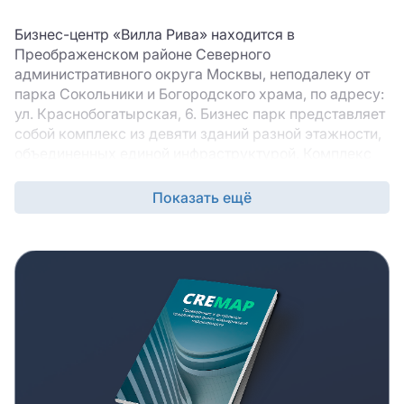
Бизнес-центр «Вилла Рива» находится в
Преображенском районе Северного
административного округа Москвы, неподалеку от
парка Сокольники и Богородского храма, по адресу:
ул. Краснобогатырская, 6. Бизнес парк представляет
собой комплекс из девяти зданий разной этажности,
объединенных единой инфраструктурой. Комплекс
находится на закрытой охраняемой территории,
внутри созданы комфортные зоны отдыха,
Показать ещё
проведено озеленение. Реконструкция бывших
производственных корпусов была проведена в 2007
году, сегодня комплекс соответствует классу «А»
объектов коммерческой недвижимости.
Общая площадь БЦ «Вилла Рива» составляет 15 000
м
. Предусмотрены готовые к въезду офисные
2
помещения разнообразного метража свободной и
кабинетной планировки. Здание оснащено системами
вентиляции и кондиционирования, безопасность
обеспечивается наличием систем сигнализации,