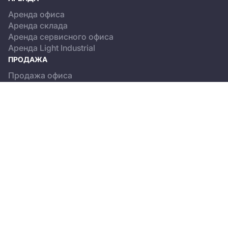
Аренда офиса
Аренда склада
Аренда сервисного офиса
Аренда Light Industrial
ПРОДАЖА
Продажа офиса
Продажа склада
Продажа Light Industrial
КАТАЛОГ ОБЪЕКТОВ
Бизнес-центры
Сервисные офисы
Склады
Light Industrial
О ПРОЕКТЕ
Новости
Пользовательское соглашение
Положение об обработке персональных данных