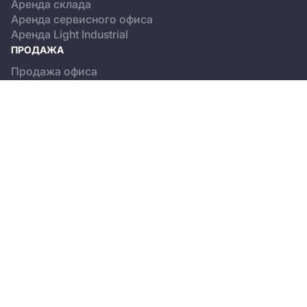
Аренда склада
Аренда сервисного офиса
Аренда Light Industrial
ПРОДАЖА
Продажа офиса
Продажа склада
Продажа Light Industrial
КАТАЛОГ ОБЪЕКТОВ
Бизнес-центры
Сервисные офисы
Склады
Light Industrial
О ПРОЕКТЕ
Новости
Пользовательское соглашение
Положение об обработке персональных данных
© 2013-2026, CREMAP.PRO. All rights reserved