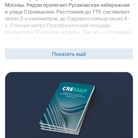
Москвы. Рядом пролегает Русаковская набережная
и улица Стромыкина. Расстояние до ТТК составляет
около 2-х километров, до Садового кольца около 4-
х. Станция метро Преображенская площадь
находится в 17 минутах ходьбы. Там же — остановка
наземного общественного транспорта,
предлагающая большое количество маршрутов.
Показать ещё
БЦ «Весна» представляет собой комплекс 3-х и 4-
этажных строений, прошедших полную
реконструкцию в 2005 году. Фасады зданий
отреставрированы в одной цветовой гамме и вместе
составляют целостный деловой образ объекта.
Прилегающая территория облагорожена на
обустроена: здесь есть лавочки, клумбы с цветами,
зеленые насаждения, декоративные фонари. Для
аренды представлены площади смешанной
планировки с качественной стандартной отделкой.
Дополнительная информация о БЦ «Весна»
По уровню предоставляемых услуг и инженерно-