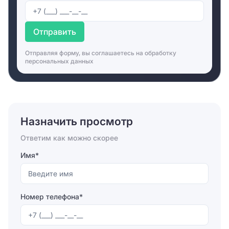
Для полноценной работы компаний проведён
интернет и телефонные линии. Рядом со зданием
Отправить
находится парковка для машин персонала и гостей
центра. Стоянка охраняется постоянно с помощью
Отправляя форму, вы соглашаетесь на
обработку
камер видеонаблюдения. В здании работает
персональных данных
курьерская служба, которая отвечает за доставку
корреспонденции и небольших пакетов. В нем
расположены автосервис, турагентство и автомойка.
В здании имеется фирма, оказывающая
полиграфические услуги, при необходимости
Назначить просмотр
арендаторы могут заказать визитки буклеты и
другую печатную продукцию. Пообедать можно в
Ответим как можно скорее
расположенных поблизости кафе и ресторане. При
необходимости сотрудники компаний заказывают
Имя*
доставку обедов в офис. В целом в бизнес-центре
созданы все условия для плодотворной работы и
отдыха. После работы можно посетить
Номер телефона*
расположенные рядом со зданием офисного центра
магазины.