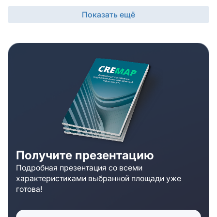
центральный вестибюль, куда посетители сразу
попадают, войдя в здание. Вход в офисный центр
Показать ещё
осуществляется строго по пропускам. На входе, для
контроля над входящими в строение расположены
специальные турникеты. По этажам можно с
комфортом передвигаться на скоростных лифтах.
Все офисы имеют кабинетную планировку. Площадь
предлагаемых в аренду помещений различна. От
самых маленьких, где может разместиться
несколько человек, до больших просторных
помещений, где можно поместить целый отдел
компании. В здании имеются современные системы
жизнеобеспечения. В каждом из офисов установлены
кондиционеры. Все офисы уже полностью готовы к
работе. В них сделан современный ремонт. Стиль
Получите презентацию
оформления стандартный для таких помещений.
Подробная презентация со всеми
Мебели нет. Поэтому каждая компания должна
характеристиками выбранной площади уже
решать эту проблему самостоятельно.
готова!
Дополнительная информация о БЦ «Верхняя
Красносельская 2»