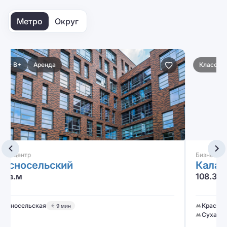
Метро
Округ
Класс B+
Аренда
Бизнес-центр
Каланчевская Плаза
108.3 — 158.5 кв.м
Красносельская
18 мин
Сухаревская
17 мин
+2