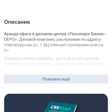
Описание
Аренда офиса в деловом центре «Технопарк Бизнес-
DEPO». Деловой комплекс расположен по адресу:
Новгородская ул., 1. БЦ отвечает критериям класса
B+.
Локация отлично развита, здесь есть вся нужная
инфраструктура. Бизнес-центр «Технопарк Бизнес-
DEPO» предлагает офисы разной планировки, так что
вы сможете найти такое, которое лучше всего
Показать ещё
подходит под задачи именно вашего бизнеса.
Бизнес-центр «Технопарк Бизнес-DEPO» удобен с
точки зрения транспортной доступности, вашей
команде и/или клиентам будет комфортно
добираться сюда из разных точек города. Состав
арендаторов бизнес-центра обеспечит вам