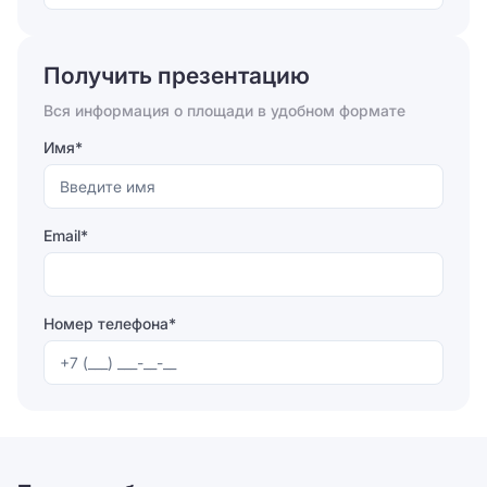
цветочный салон, студия йоги, мастерская по
Отправляя форму, вы соглашаетесь на
обработку
ремонту обуви и туристическое агентство.
персональных данных
Получить презентацию
Отправить
Вся информация о площади в удобном формате
Имя*
Email*
Номер телефона*
Отправляя форму, вы соглашаетесь на
обработку
персональных данных
Отправить