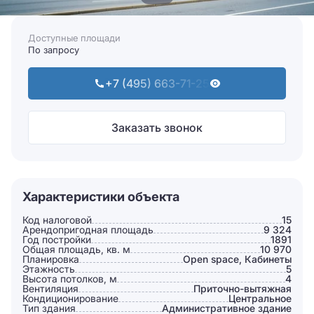
Доступные площади
По запросу
+7 (495) 663-71-25
Заказать звонок
Характеристики объекта
Код налоговой
15
Арендопригодная площадь
9 324
Год постройки
1891
Общая площадь, кв. м
10 970
Планировка
Open space, Кабинеты
Этажность
5
Высота потолков, м
4
Вентиляция
Приточно-вытяжная
Кондиционирование
Центральное
Тип здания
Административное здание