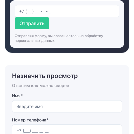
В центре с комфортом могут разместиться
рекламные, маркетинговые агентства, креативные
Отправить
компании. В здании арендует офис юридическая
компания. Для обеспечения нормальных условий
Отправляя форму, вы соглашаетесь на
обработку
работы в здании офисного центра работает столовая
персональных данных
и ресторан. В столовой можно просто и недорого
пообедать. В ресторане можно организовать более
торжественное и крупное мероприятие. В офисном
центре работает небольшая типография и страховая
компания. При необходимости, представители
Назначить просмотр
компаний арендаторов могут перевести любую
документацию на один из популярных иностранных
Ответим как можно скорее
языков, так как в здании работает бюро переводов и
курсы иностранных языков. Все компании,
Имя*
работающие в здании, имеют возможность
подключиться к сети интернет. Свои услуги
предлагают сразу несколько компаний. Все
Номер телефона*
помещения оборудованы телефонной связью. Рядом
со зданием расположено отделение банка,