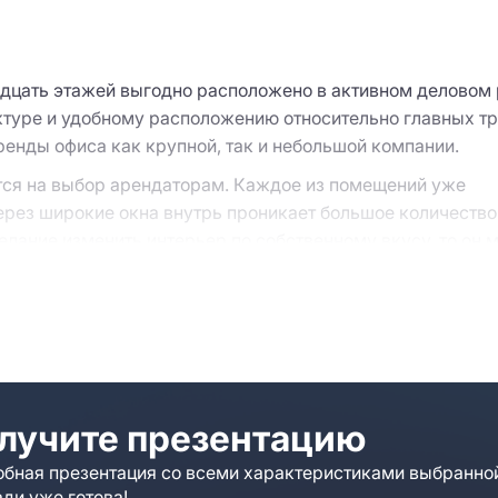
дцать этажей выгодно расположено в активном деловом
ктуре и удобному расположению относительно главных т
енды офиса как крупной, так и небольшой компании.
ся на выбор арендаторам. Каждое из помещений уже
ерез широкие окна внутрь проникает большое количество
желание изменить интерьер по собственному вкусу, то он 
под фирму.
темы для обеспечения благоприятной атмосферы: систем
ие. Защиту работников внутри здания гарантирует кругл
бойной связи с клиентами и партнерами проведены
м интернет-провайдерам и телефонным операторам.
лучите презентацию
юдением, а также охраняется профессиональными предс
бная презентация со всеми характеристиками выбранно
ди уже готова!