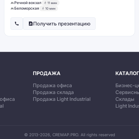
Речной вокзал
11 мин
Беломорская
10 мин
Получить презентацию
ПРОДАЖА
КАТАЛОГ
Продажа офиса
Бизнес-ц
Продажа склада
Сервисн
 офиса
Продажа Light Industrial
Склады
al
Light Indus
© 2013-2026, CREMAP.PRO. All rights reserved