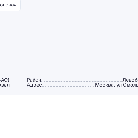
оловая
САО)
Район
Левоб
кзал
Адрес
г. Москва, ул Смол