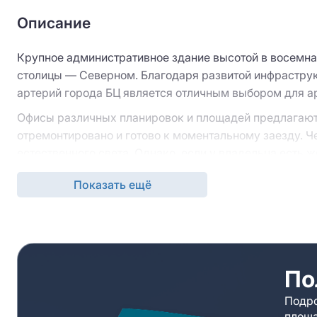
Описание
Крупное административное здание высотой в восемна
столицы — Северном. Благодаря развитой инфрастру
артерий города БЦ является отличным выбором для ар
Офисы различных планировок и площадей предлагают
отремонтировано и готово к моментальному заезду. Ч
естественного света. Однако, если у владельца есть 
выполнить косметический ремонт и подстроить офис 
Показать ещё
В здании имеются все важные коммуникационные сис
потолочной вентиляции, центральное кондиционирован
система сигнализации и пожаротушения. Для беспере
телекоммуникации – возможно подключение к ведущи
По
Территория БЦ находится под регулярным видеонабл
охранного агентства.
Подро
площа