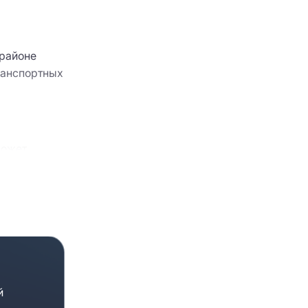
 районе
ранспортных
может
а приточно-
осуточная
тавителями
й