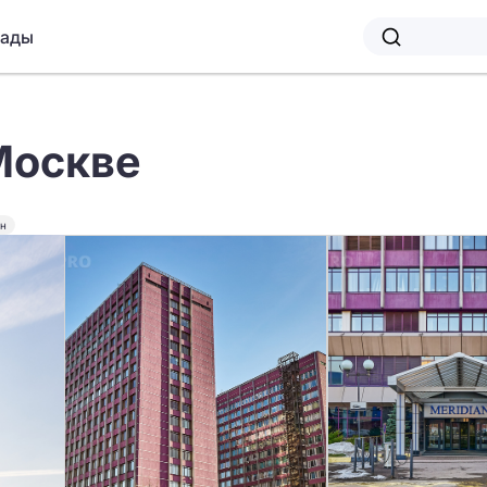
лады
Москве
ин