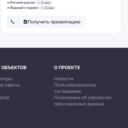
Речной вокзал
21 мин
Водный стадион
23 мин
Получить презентацию
 ОБЪЕКТОВ
О ПРОЕКТЕ
ентры
Новости
ые офисы
Пользовательское
соглашение
trial
Положение об обработке
персональных данных