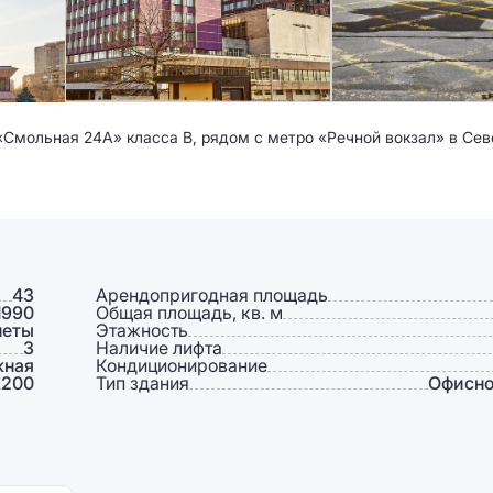
«Смольная 24А» класса B, рядом с метро «Речной вокзал» в Се
43
Арендопригодная площадь
1990
Общая площадь, кв. м
неты
Этажность
3
Наличие лифта
жная
Кондиционирование
200
Тип здания
Офисно