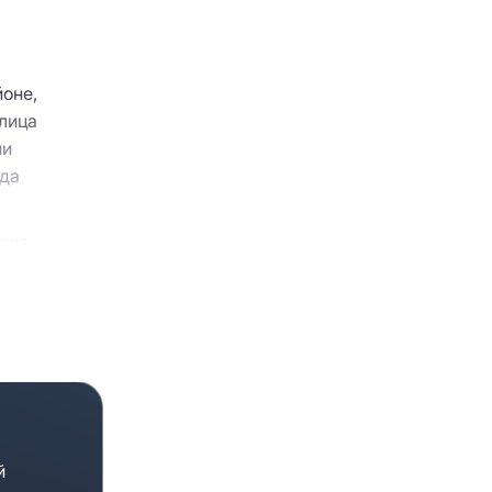
оне,
улица
ии
уда
тала
н в стиле
оманые линии
ланировки с
еспечивают
й
кам,