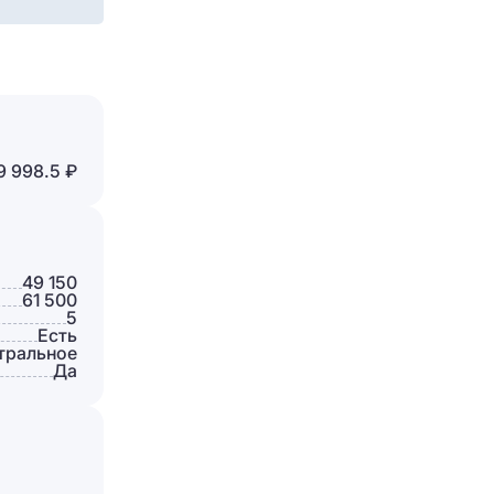
Отправить
9 998.5 ₽
49 150
61 500
5
Есть
тральное
Да