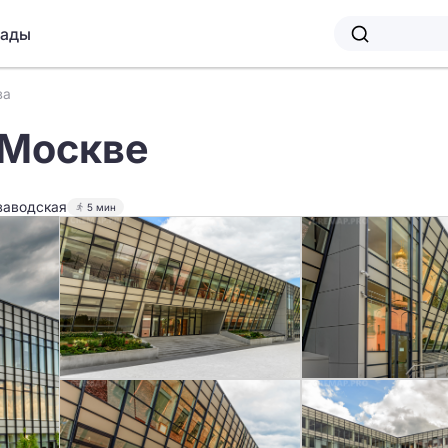
лады
за
 Москве
заводская
5 мин