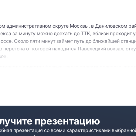
ом административном округе Москвы, в Даниловском рай
екса за минуту можно доехать до ТТК, вблизи проходит 
оссе. Около пяти минут займет путь до ближайшей станц
о перегона от которой находится Павелецкий вокзал, отк
о».
ыступает в качестве флагманского проекта делового квар
ло 11 гектар. Офисный центр высотой в 5 этажей построе
дная группа, полное панорамное остекление фасадов и л
вки формата «open space» и классической кабинетной п
анорамные стены вместо окон, с видом на Москву-реку, об
естественное освещение.
ия о БЦ «Симонов Плаза»
лучите презентацию
бная презентация со всеми характеристиками выбранно
» осуществляется круглосуточно по электронным пропус