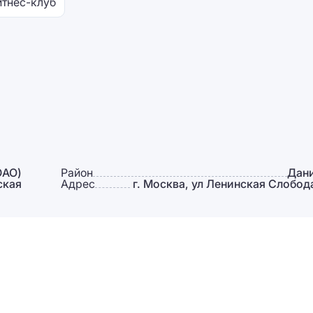
тнес-клуб
ЮАО)
Район
Дан
ская
Адрес
г. Москва, ул Ленинская Слобода