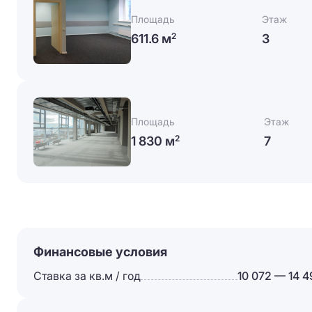
Площадь
Этаж
611.6 м
3
2
Площадь
Этаж
1 830 м
7
2
Финансовые условия
Ставка за кв.м / год
10 072 — 14 4