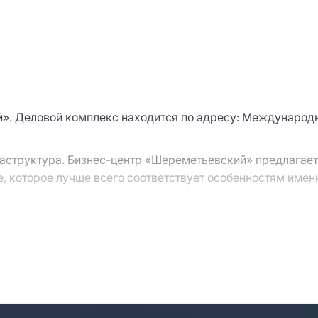
. Деловой комплекс находится по адресу: Международно
фраструктура. Бизнес-центр «Шереметьевский» предлагае
е, которое лучше всего соответствует особенностям имен
с точки зрения транспортной доступности, вашим сотруд
 точек города. Состав арендаторов делового комплекса 
ые параметры свободных лотов вам помогут наши консул
 предложение” или форму обратной связи. Специалисты с
нативу в случае необходимости.