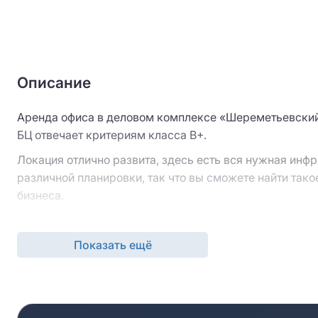
Описание
Аренда офиса в деловом комплексе «Шереметьевский»
БЦ отвечает критериям класса B+.
Локация отлично развита, здесь есть вся нужная ин
различной планировки, так что вы сможете найти тако
бизнеса.
Бизнес-центр «Шереметьевский» отлично расположен 
клиентам будет комфортно добираться сюда из разных
Показать ещё
вашей компании комфортное соседство.
Узнать подробности аренды и выяснить дополнительн
Оставляйте заявку на сайте через кнопку “Запросить
вами, организуют просмотр офиса и предложат альтер