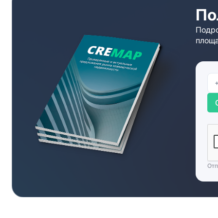
По
Подро
площа
Отп