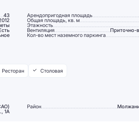
43
Арендопригодная площадь
2012
Общая площадь, кв. м
неты
Этажность
Есть
Вентиляция
Приточно-
ьное
Кол-во мест наземного паркинга
Ресторан
Столовая
САО)
Район
Молжани
, 1А