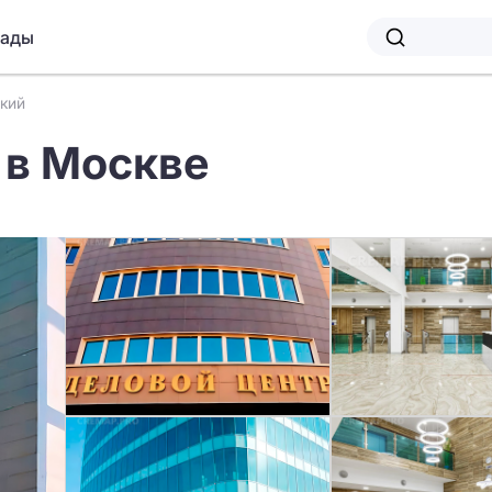
лады
кий
 в Москве