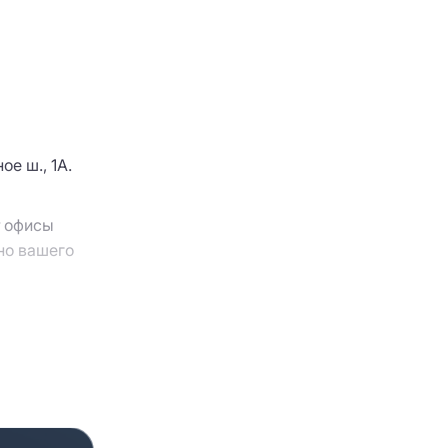
е ш., 1А.
т офисы
но вашего
никам и/или
обеспечит
ьтанты.
вяжутся с