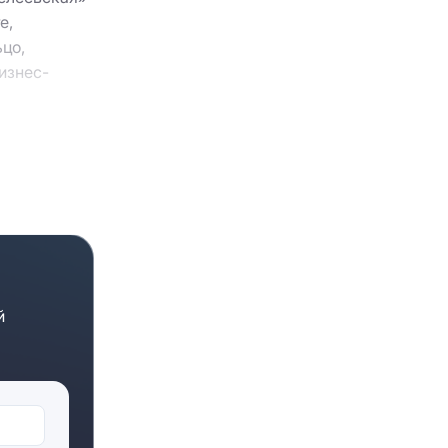
е,
цо,
изнес-
наличие
но
дение и
й
ам.
ам качества
ами.
е и