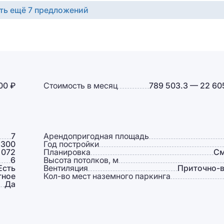
ть ещё 7 предложений
00 ₽
Стоимость в месяц
789 503.3 — 22 60
7
Арендопригодная площадь
 300
Год постройки
 072
Планировка
См
6
Высота потолков, м
Есть
Вентиляция
Приточно-
тное
Кол-во мест наземного паркинга
Да