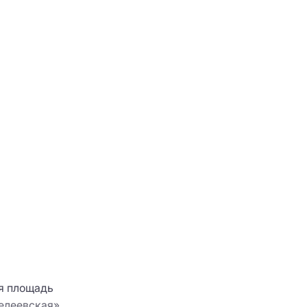
ая площадь
делеевская»