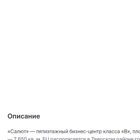
Описание
«Салют» — пятиэтажный бизнес-центр класса «B», пло
— 7 650 кв. м. БЦ располагается в Тверском районе 