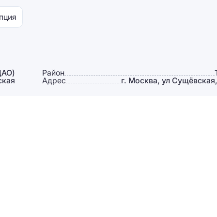
пция
ЦАО)
Район
ская
Адрес
г. Москва, ул Сущёвская, 