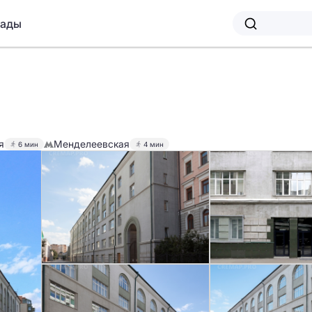
лады
я
Менделеевская
6 мин
4 мин