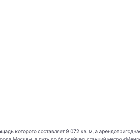
щадь которого составляет 9 072 кв. м, а арендопригодн
города Москвы, а путь до ближайших станций метро «Мен