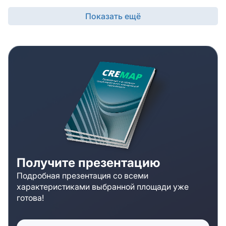
современными системами кондиционирования и
вентиляцией, обеспечивающие комфортную
Показать ещё
температуру в разное время года. Арендаторы могут
выбрать офисы кабинетной или смешанной
планировки с ремонтом и готовые к въезду. В офисах
проведен высококлассный ремонт, стены окрашены
в светлые тона, в отделке интерьеров использованы
современные материалы. Все офисы оснащены
новейшими телекоммуникационными системами.
Бизнес - центр имеет 3 этажа, внешний фасад
оформлен в благородном архитектурном стиле.
Уютный и милый особняк сразу привлекает
внимание, имеет две входные группы. Парадный
вход и лестница, оформленные мрамором, в холле
расположен ресепшен и пропускной пункт. Для
Получите презентацию
проведения деловых встреч оборудована
Подробная презентация со всеми
переговорная комната. Внутри здания расположено
характеристиками выбранной площади уже
кафе, где служащие могут пообедать или провести
готова!
деловые встречи в неформальной обстановке.
Внешняя инфраструктура благодаря расположению
объекта представлена широко и разнообразно: