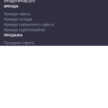
info@cremap.pro
АРЕНДА
Аренда офиса
Аренда склада
Аренда сервисного офиса
Аренда Light Industrial
ПРОДАЖА
Продажа офиса
Продажа склада
Продажа Light Industrial
КАТАЛОГ ОБЪЕКТОВ
Бизнес-центры
Сервисные офисы
Склады
Light Industrial
О ПРОЕКТЕ
Новости
Пользовательское соглашение
Положение об обработке персональных данных