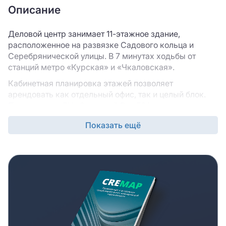
Описание
Деловой центр занимает 11-этажное здание,
расположенное на развязке Садового кольца и
Серебрянической улицы. В 7 минутах ходьбы от
станций метро «Курская» и «Чкаловская».
Кабинетная планировка этажей позволяет
арендовать как отдельный офис, так и целый блок.
Помещения в БЦ «Земляной Вал 50А» сдаются с
отделкой и полностью готовы к заезду. Установлены
Показать ещё
современные технические системы:
кондиционирование, вентиляция, лифты,
противопожарные и охранные технологии. Для
арендаторов организована наземная парковка.