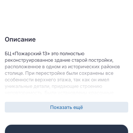
Описание
БЦ «Пожарский 13» это полностью
реконструированное здание старой постройки,
расположенное в одном из исторических районов
столице. При перестройке были сохранены все
особенности верхнего этажа, так как он имел
уникальные детали, придающие строению
неповторимость. Были установлены красочные
витражи, которые добавили изюминку во внешний
вид строения. В офисном центре сдаются в аренду
Показать ещё
целые офисные блоки кабинетной и смешанной
планировки. Оформлением интерьеров занималась
группа профессиональных дизайнеров. Сделан
качественный евроремонт всех помещений. Для