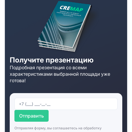
посетителей центра была создана специальная зона,
где они с комфортом могут расположиться, ожидая
своих партнеров. Вход в офисный центр происходит
только по пропускам. На каждом этаже здания
расположены особые зоны ресепшен, где находится
дежурный по этажу. Для обеспечения комфортной
работы арендаторов в офисном центре имеются
переговорные комнаты, конференц-зал с
мультимедийным оборудованием, и складские
Получите презентацию
помещения. Рядом со зданием располагается
Подробная презентация со всеми
станция метро «Кропоткинская». В здании проведена
характеристиками выбранной площади уже
приточно-вытяжная вентиляция. Система
готова!
кондиционирования - централизованная. В офисы
уже поступает увлажнённый и подогретый воздух. В
офисном центре имеется противопожарная система
и система оповещения.
Дополнительная информация о БЦ
Отправить
«Пожарский»
Отправляя форму, вы соглашаетесь на
обработку
Арендатор может снять площади в бизнес-центре,