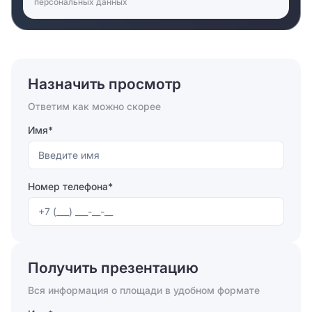
персональных данных
как на короткий срок, так и на более
продолжительное время. Для нужд арендаторов
проведена линия высокоскоростного интернета. В
самом здании имеется мини-АТС. Провайдеры,
работающие в офисном центре - Комстар, Совинтел.
Назначить просмотр
Также неподалёку от здания расположен ресторан,
где можно поужинать после долгого рабочего дня.
Ответим как можно скорее
Кто хочет просто пообедать может пройти в
столовую. А для тех, кто хочет просто выпить
Имя*
чашечку кофе - есть Кафе-бар. Кому хочется
отдохнуть после работы, могут посетить Салон
красоты. Для тех, кто ведёт здоровый образ жизнь,
Номер телефона*
присутствует Фитнес-клуб. Для работников, которые
ездят на машинах он обладает парковкой. Если надо
что-то купить, то на этот случай в центре есть
Отправляя форму, вы соглашаетесь на
обработку
магазин.
персональных данных
Получить презентацию
Отправить
Вся информация о площади в удобном формате