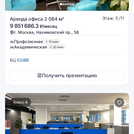
Этаж: 5 /11
Аренда офиса 2 084 м
2
9 851 686.3
₽/месяц
г. Москва, Нахимовский пр., 58
Профсоюзная
10 мин
Академическая
20 мин
БЦ
iCUBE
Получить презентацию
Класс A