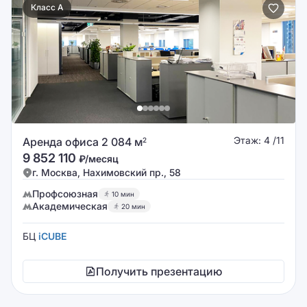
Класс A
Этаж: 4 /11
Аренда офиса 2 084 м
2
9 852 110
₽/месяц
г. Москва, Нахимовский пр., 58
Профсоюзная
10 мин
Академическая
20 мин
БЦ
iCUBE
Получить презентацию