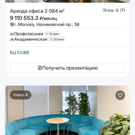
Этаж: 6 /11
Аренда офиса 2 084 м
2
9 110 553.3
₽/месяц
г. Москва, Нахимовский пр., 58
Профсоюзная
10 мин
Академическая
20 мин
БЦ
iCUBE
Получить презентацию
Класс A