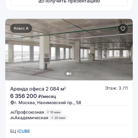
Получить презентацию
Класс A
Этаж: 3 /11
Аренда офиса 2 084 м
2
6 356 200
₽/месяц
г. Москва, Нахимовский пр., 58
Профсоюзная
10 мин
Академическая
20 мин
БЦ
iCUBE