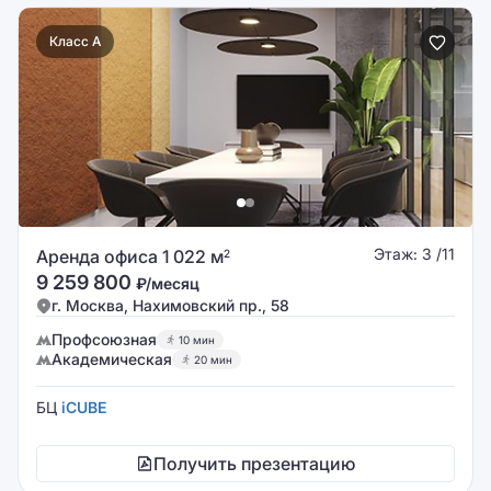
Класс A
Этаж: 3 /11
Аренда офиса 1 022 м
2
9 259 800
₽/месяц
г. Москва, Нахимовский пр., 58
Профсоюзная
10 мин
Академическая
20 мин
БЦ
iCUBE
Получить презентацию