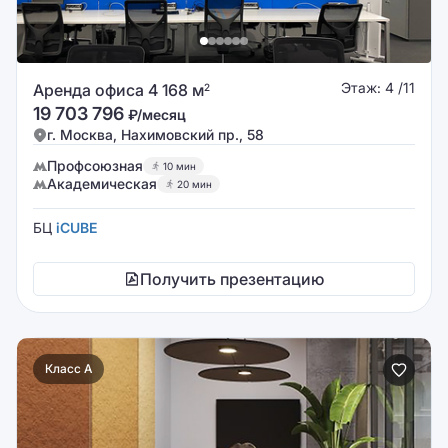
Этаж: 4 /11
Аренда офиса 4 168 м
2
19 703 796
₽/месяц
г. Москва, Нахимовский пр., 58
Профсоюзная
10 мин
Академическая
20 мин
БЦ
iCUBE
Получить презентацию
Класс A