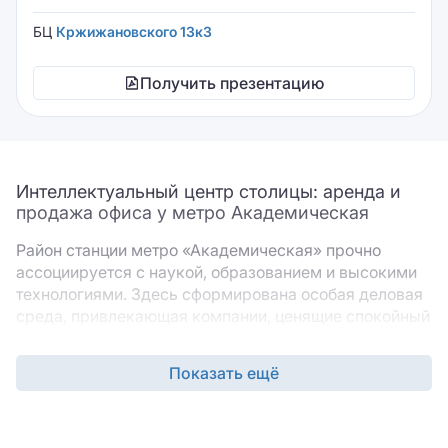
БЦ
Кржижановского 13к3
Получить презентацию
Интеллектуальный центр столицы: аренда и
продажа офиса у метро Академическая
Район станции метро «Академическая» прочно
ассоциируется с наукой, образованием и высокими
технологиями. Здесь сформирована особая деловая
среда, привлекающая компании, ценящие спокойный
ритм и близость к квалифицированным кадрам.
Операции с коммерческой недвижимостью в этой
Показать ещё
локации — от аренды до покупки — пользуются
стабильным спросом благодаря удобной
транспортной доступности и развитой