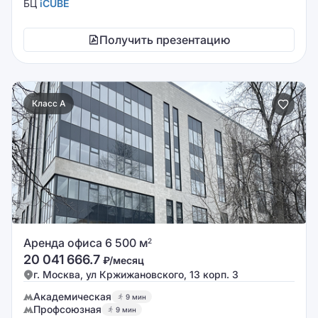
БЦ
iCUBE
Получить презентацию
Класс A
Аренда офиса 6 500 м
2
20 041 666.7
₽/месяц
г. Москва, ул Кржижановского, 13 корп. 3
Академическая
9 мин
Профсоюзная
9 мин