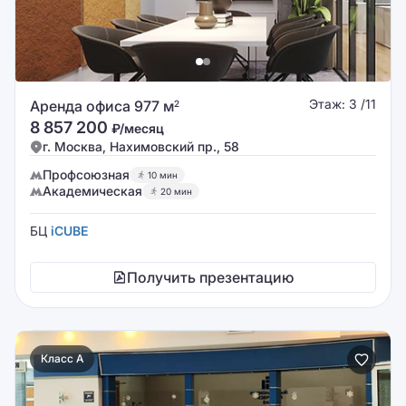
Этаж: 3 /11
Аренда офиса 977 м
2
8 857 200
₽/месяц
г. Москва, Нахимовский пр., 58
Профсоюзная
10 мин
Академическая
20 мин
БЦ
iCUBE
Получить презентацию
Класс A