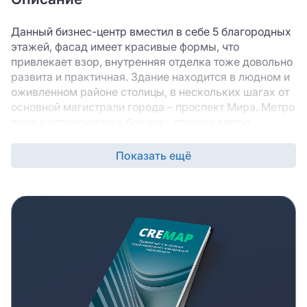
Данный бизнес-центр вместил в себе 5 благородных
этажей, фасад имеет красивые формы, что
привлекает взор, внутренняя отделка тоже довольно
развита и практичная. Здание находится в людном и
оживленном районе столицы, в нескольких шагах от
основной магистрали города – проспект Мира. Метро
тоже расположилось близко – станция метро
Алексеевская в 5 минутах ходьбы, что удобно для
пеших работников. Построено в классическом стиле
Показать ещё
на деловой основе, все настраивает на
плодотворную работу, и чистый ум. Поверхность
окрашена в желтый цвет, ничего, чтобы отпугивало
все просто и прагматично. На здании размещено
немалое количество окон, что обеспечит природное
освещение, для лучшей работы мозга персонала и
сэкономит некое количество денег на
электроснабжении. В аренду сдаются офисы класса
«–В» и «В+», что говорит о подготовленности к
эксплуатации и подготовленности внутренней