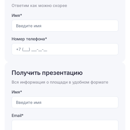
в нем компаниям, настроить на продуктивную работу
Ответим как можно скорее
и высокий доход.
Имя*
Номер телефона*
Отправляя форму, вы соглашаетесь на
обработку
персональных данных
Получить презентацию
Отправить
Вся информация о площади в удобном формате
Имя*
Email*