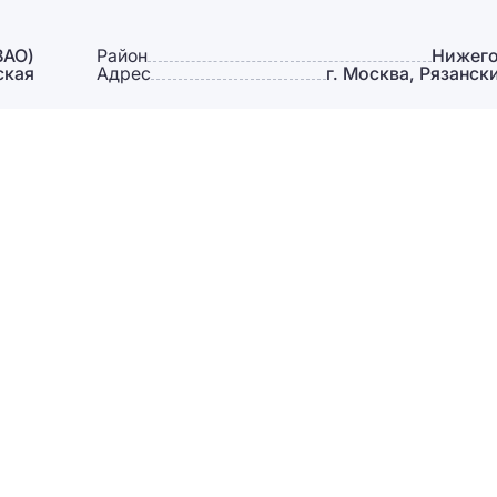
ВАО)
Район
Нижег
ская
Адрес
г. Москва, Рязански