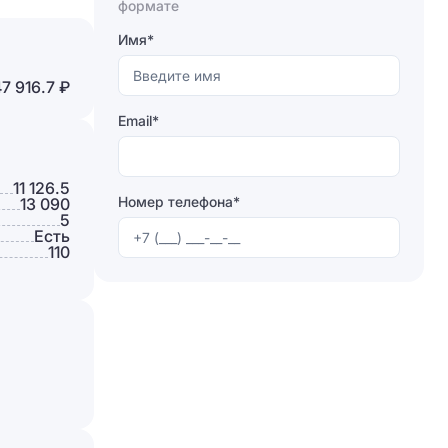
Отправляя форму, вы соглашаетесь на
формате
обработку персональных данных
Имя*
Отправить
7 916.7 ₽
Email*
11 126.5
Номер телефона*
13 090
5
Есть
110
Отправляя форму, вы соглашаетесь на
обработку персональных данных
Отправить