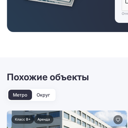
Отп
Похожие объекты
Метро
Округ
Класс B+
Аренда