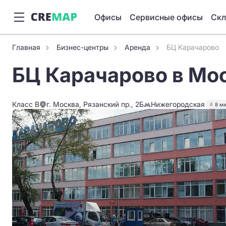
Офисы
Сервисные офисы
Ск
Главная
Бизнес-центры
Аренда
БЦ Карачарово
БЦ Карачарово в Мо
Класс B
г. Москва, Рязанский пр., 2Б
Нижегородская
8 м