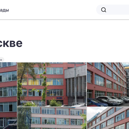
лады
скве
ин