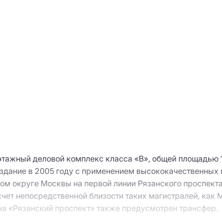
этажный деловой комплекс класса «В», общей площадью 
 здание в 2005 году с применением высококачественных 
м округе Москвы на первой линии Рязанского проспекта
счет непосредственной близости таких магистралей, как
на «Рязанский проспект» также предусмотрен трансфер.