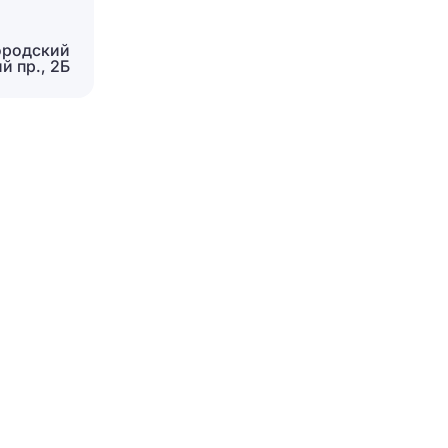
ородский
й пр., 2Б