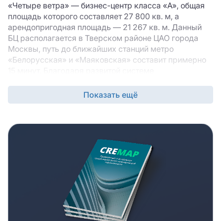
«Четыре ветра» — бизнес-центр класса «A», общая
площадь которого составляет 27 800 кв. м, а
арендопригодная площадь — 21 267 кв. м. Данный
БЦ располагается в Тверском районе ЦАО города
Москвы, путь до ближайших станций метро
«Белорусская» и «Маяковская» составит примерно
15 минут. Благодаря развитой системе
общественного транспорта, до делового центра
можно добраться практически из любой точки
Показать ещё
Тверского района. Транспортная доступность БЦ
станет существенным плюсом для тех, кто
предпочитает использовать собственный
автотранспорт: рядом находятся такие крупные
автомагистрали, как Тверская-Ямская улица, ТТК,
Ленинградский проспект, Садовое кольцо. Для
посетителей БЦ предназначен многоуровневая
подземная парковка на 180 мест. Индивидуальный
дизайн БЦ придает ему своеобразный внешний вид,
который привлекает внимание прохожих и
посетителей. Панорамное остекление здания БЦ