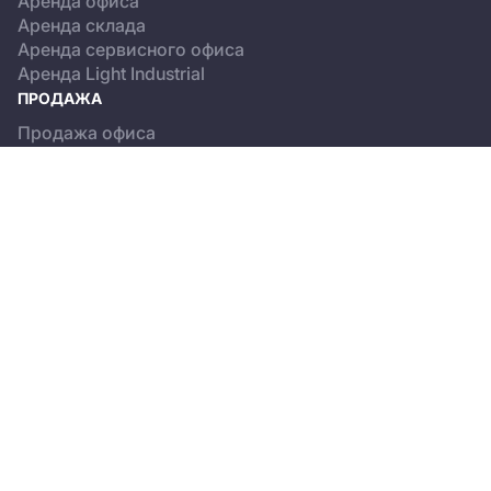
Аренда офиса
Аренда склада
Аренда сервисного офиса
Аренда Light Industrial
ПРОДАЖА
Продажа офиса
Продажа склада
Продажа Light Industrial
КАТАЛОГ ОБЪЕКТОВ
Бизнес-центры
Сервисные офисы
Склады
Light Industrial
О ПРОЕКТЕ
Новости
Пользовательское соглашение
Положение об обработке персональных данных