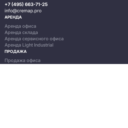
+7 (495) 663-71-25
info@cremap.pro
АРЕНДА
Аренда офиса
Аренда склада
Аренда сервисного офиса
Аренда Light Industrial
ПРОДАЖА
Продажа офиса
Продажа склада
Продажа Light Industrial
КАТАЛОГ ОБЪЕКТОВ
Бизнес-центры
Сервисные офисы
Склады
Light Industrial
О ПРОЕКТЕ
Новости