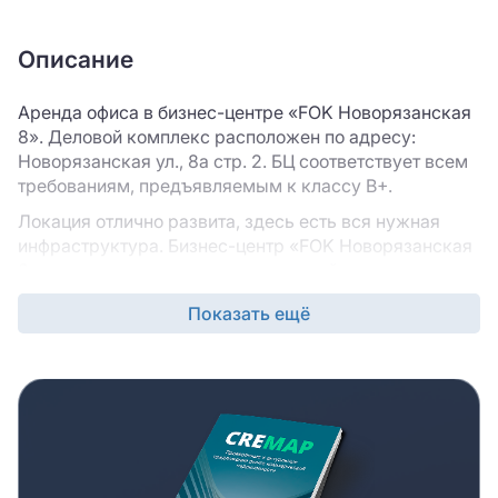
Описание
Аренда офиса в бизнес-центре «FOK Новорязанская
8». Деловой комплекс расположен по адресу:
Новорязанская ул., 8а стр. 2. БЦ соответствует всем
требованиям, предъявляемым к классу B+.
Локация отлично развита, здесь есть вся нужная
инфраструктура. Бизнес-центр «FOK Новорязанская
8» предлагает помещения различной планировки, так
что вы сможете подобрать такое, которое лучше
Показать ещё
всего подходит под задачи именно вашего бизнеса.
Бизнес-центр «FOK Новорязанская 8» отлично
расположен с точки зрения транспортной
доступности, вашим сотрудникам и/или клиентам
будет комфортно добираться сюда из разных
локаций. Состав резидентов делового комплекса
обеспечит вашей компании комфортное соседство.