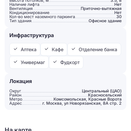
Высота потолков, м
3.5, 8
Наличие лифта
Нет
Вентиляция
Приточно-вытяжная
Кондиционирование
Нет
Кол-во мест наземного паркинга
30
Тип здания
Офисное здание
Инфраструктура
Аптека
Кафе
Отделение банка
Универмаг
Фудкорт
Локация
Округ
Центральный (ЦАО)
Район
Красносельский
Метро
Комсомольская, Красные Ворота
Адрес
г. Москва, ул Новорязанская, 8А стр. 2
На карте