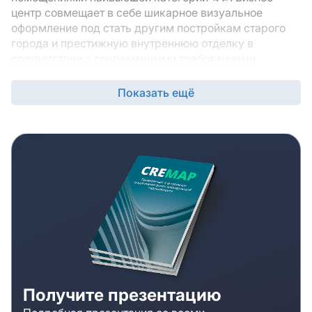
центр совмещает в себе шикарное визуальное
оформление под стать другим постройкам старого
города и престижную внутреннюю отделку в
соответствии с современными требованиями
бизнеса. Здание офисного центра располагается
практически на самом берегу Москвы-реки в
Показать ещё
Таганском районе ЦАО Москвы в нескольких сотнях
метров от главной дорожной артерии столицы –
Садового кольца. Однако, к офису будет удобно
добираться не только на личном, но и на
общественном транспорте. Всего в 5 минутах ходьбы
– станция метро Таганская и остановки наземного
общественного транспорта. Управляющая компания
создала для арендаторов все необходимые условия
для комфортной и продуктивной работы. В деловой
комплекс проведены самые современные
коммуникации, включая скоростной интернет и
телефонию. Здание круглосуточно охраняется
профессиональной службой охраны, что еще раз
Получите презентацию
подчеркивает его элитный статус.