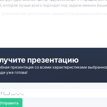
е, которое лучше всего подходит под задачи именно ваше
я транспортной доступности, вашим сотрудникам и/или к
рода. Состав арендаторов бизнес-центра обеспечит ваш
ные параметры свободных офисных блоков вам помогут н
Запросить предложение” или форму обратной связи. Спец
ложат альтернативные варианты в случае необходимости.
лучите презентацию
бная презентация со всеми характеристиками выбранно
ди уже готова!
Отправить