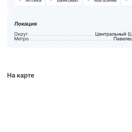
Аптека
Банкомат
Магазины
Локация
Округ
Центральный (
Метро
Павеле
На карте