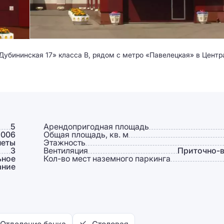
Дубининская 17» класса B, рядом с метро «Павелецкая» в Цент
5
Арендопригодная площадь
2006
Общая площадь, кв. м
неты
Этажность
3
Вентиляция
Приточно-
ьное
Кол-во мест наземного паркинга
ание