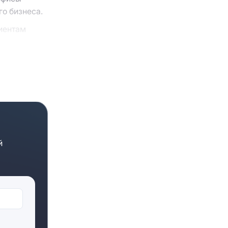
го бизнеса.
лиентам
ей компании
аши
иалисты
й