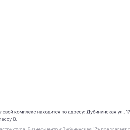
овой комплекс находится по адресу: Дубининская ул., 17 
ассу B.
раструктура. Бизнес-центр «Дубининская 17» предлагает