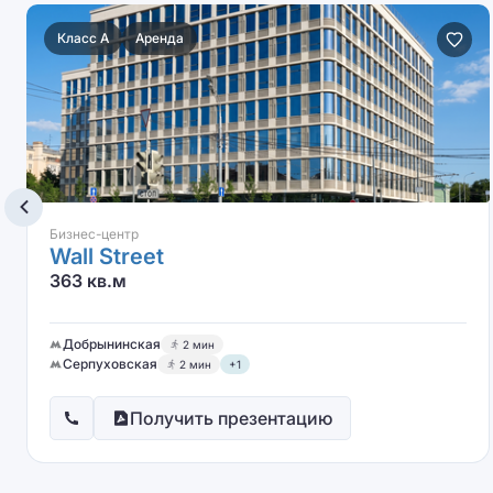
Класс A
Аренда
Бизнес-центр
Wall Street
363 кв.м
Добрынинская
2 мин
Серпуховская
2 мин
+1
Получить презентацию