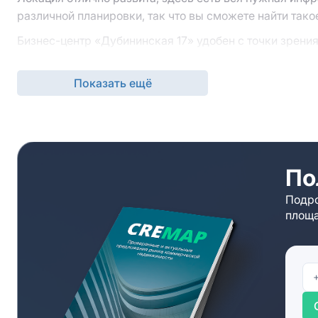
различной планировки, так что вы сможете найти тако
Бизнес-центр «Дубининская 17» удобен с точки зрени
будет комфортно добираться сюда из разных точек го
комфортное соседство.
Показать ещё
Узнать подробности аренды и выяснить дополнитель
брокеры. Оставляйте заявку на сайте через кнопку “
свяжутся с вами, организуют просмотр офиса и пред
По
Подро
площа