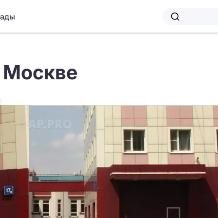
лады
в Москве