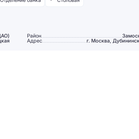
Отделение банка
Столовая
ЦАО)
Район
Замос
цкая
Адрес
г. Москва, Дубининска