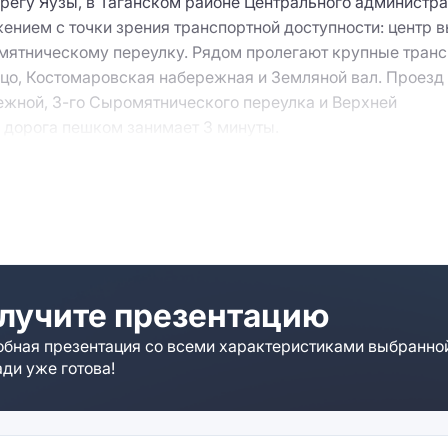
регу Яузы, в Таганском районе Центрального администра
ением с точки зрения транспортной доступности: центр 
омятническому переулку. Рядом пролегают крупные тран
ьцо, Костомаровская набережная и Земляной вал. Проезд
жной, 3-го Сыромятнического переулка и Верхней
 дорога пешком занимает 3 минуты.
ем. Отсутствие архитектурных изысков во внешнем дек
вид на город.
остройки 2011 года, относится к классу А, и отвечает т
и предусматривают возможность организовать условия д
лучите презентацию
риточно-вытяжную вентиляцию, центральное кондицион
оматические системы безопасности: оповещения о пожа
бная презентация со всеми характеристиками выбранно
ди уже готова!
скам. Предусмотрена охранная сигнализация и круглосу
». Ведется видеонаблюдение.