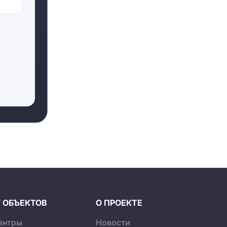
 Плаза»
ого центра
сположены
 ОБЪЕКТОВ
О ПРОЕКТЕ
ентры
Новости