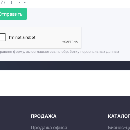
ия о БЦ «Дельта Плаза»
Отправить
 В собственную инфраструктуру бизнес-центра «Дельта
и небольшое кафе. В непосредственной близости от делов
ти переговоры или пообедать. В шаговой доступности ра
равляя форму, вы соглашаетесь на
обработку персональных данных
ПРОДАЖА
КАТАЛОГ
Продажа офиса
Бизнес-ц