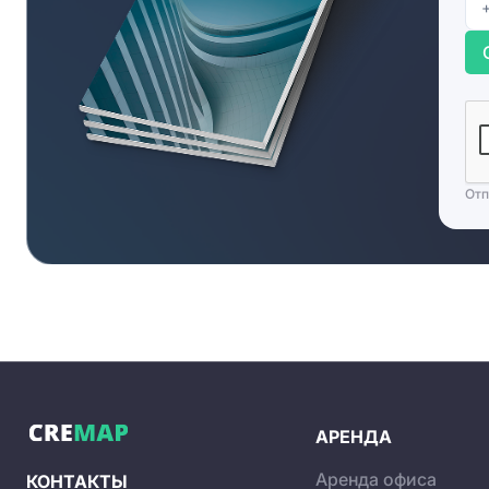
Дополнительная информац
Деловой центр оснащен шестью бесшумными лифтами.
входит охраняемая подземная парковка на 163 места 
есть несколько ресторанов и кафе, где можно провес
отделения нескольких банков и типография.
Отп
АРЕНДА
Аренда офиса
КОНТАКТЫ