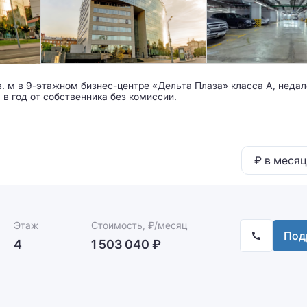
в. м в 9-этажном бизнес-центре «Дельта Плаза» класса A, недал
 в год от собственника без комиссии.
₽ в месяц
Этаж
Стоимость, ₽/месяц
Под
4
1 503 040 ₽