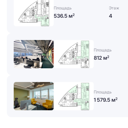
Площадь
Этаж
536.5 м
4
2
Площадь
812 м
2
Площадь
1 579.5 м
2