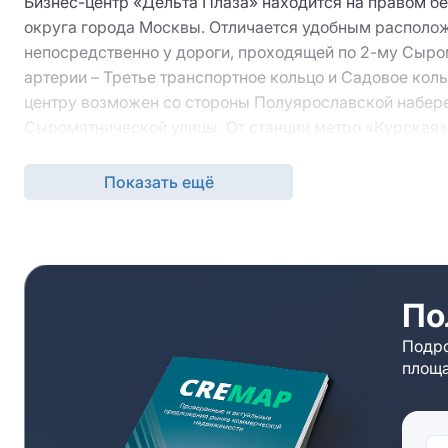
Бизнес-центр «Дельта Плаза» находится на правом бе
округа города Москвы. Отличается удобным располож
непосредственно у дороги, проходящей по 2-му Сыр
артерии – Третье транспортное кольцо и Садовое кол
центру возможен со стороны Полуярославской набере
Сыромятнической улицы. От станции метро «Курская»
Здание выделяется нестандартным проектным решени
Показать ещё
компенсируется панорамными окнами, открывающими 
Эффектное девятиэтажное здание БЦ «Дельта Плаза», п
принятой классификации. Офисы открытой планировк
бизнеса максимально эффективно.
По
Подведены все инженерные коммуникации, включая п
систему микроклимата. Установлены современные авт
Подро
спринклерного пожаротушения и дымоудаления.
площа
Вход в здание осуществляется по электронным пропу
физический контроль безопасности БЦ «Дельта Плаза