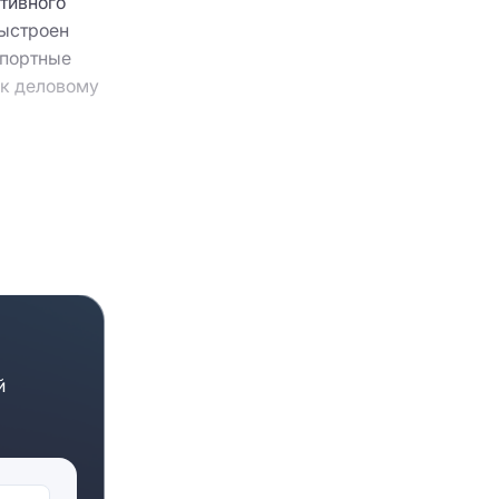
тивного
выстроен
спортные
 к деловому
оре
ребованиям
ля ведения
ирование,
ре,
й
точный