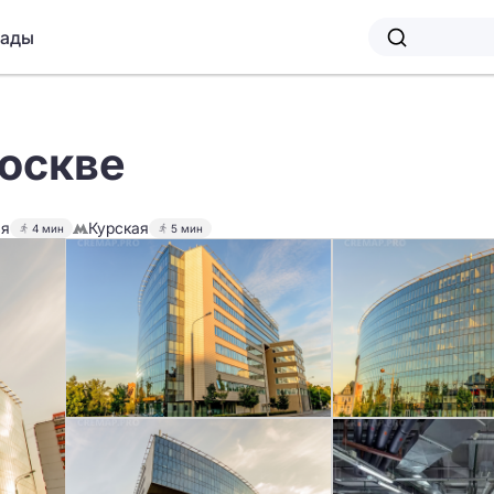
лады
Москве
ая
Курская
4 мин
5 мин