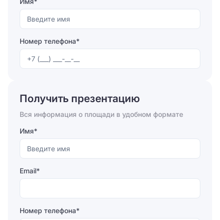
помещения различного формата, что позволит
Имя*
подобрать наиболее подходящий офис и
организовать функциональное рабочее
пространство. Свои услуги в БЦ «Чайка плаза 4»
Номер телефона*
оказывает оператор питания, установлен банкомат, а
также есть универмаг.
Отправляя форму, вы соглашаетесь на
обработку
персональных данных
Получить презентацию
Отправить
Вся информация о площади в удобном формате
Имя*
Email*
Номер телефона*