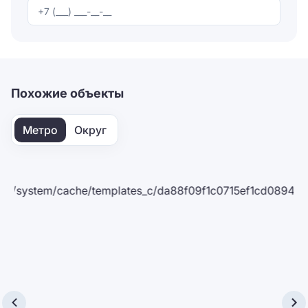
Отправляя форму, вы соглашаетесь на
обработку
персональных данных
Отправить
Похожие объекты
Метро
Округ
es_c/da88f09f1c0715ef1cd0894657b77029.php
Класс B+