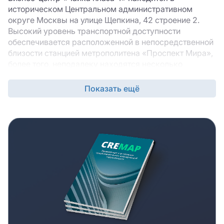
историческом Центральном административном
округе Москвы на улице Щепкина, 42 строение 2.
Высокий уровень транспортной доступности
обеспечивается расположенной в непосредственной
близости станцией метрополитена «Проспект Мира»,
более того, неподалеку находятся несколько
остановок наземного пассажирского транспорта.
Более того, положительной особенностью делового
Показать ещё
комплекса станет расположение здания на равном
удалении от Садового и Третьего транспортного
колец, а также недалеко от проспекта Мира. Плюсом
местоположения также можно назвать богатую
инфраструктуру, которая окружает БЦ «Чайка плаза
4»: здесь есть несколько заведений общественного
питания, магазины разного профиля, в том числе и
продуктовые, гостиницы, клиники, учебные
учреждения, а также стадион «Олимпийский» и
Екатерининский парк». В ходе строительства
современного БЦ «Чайка плаза 4» использовались
качественные отделочные материалы.