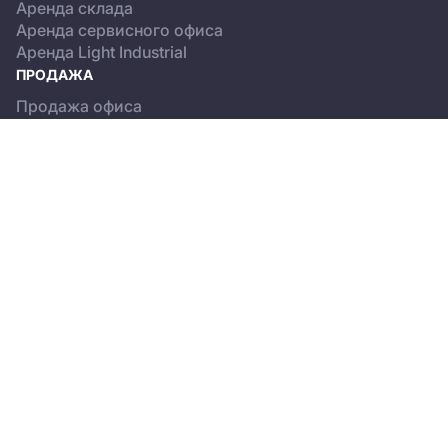
Аренда склада
Аренда сервисного офиса
Аренда Light Industrial
ПРОДАЖА
Продажа офиса
Продажа склада
Продажа Light Industrial
КАТАЛОГ ОБЪЕКТОВ
Бизнес-центры
Сервисные офисы
Склады
Light Industrial
О ПРОЕКТЕ
Новости
Пользовательское соглашение
Положение об обработке персональных данных
© 2013-2026, CREMAP.PRO. All rights reserved