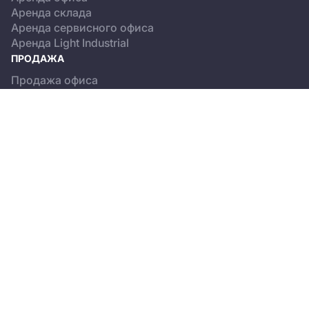
Аренда склада
Аренда сервисного офиса
Аренда Light Industrial
ПРОДАЖА
Продажа офиса
Продажа склада
Продажа Light Industrial
КАТАЛОГ ОБЪЕКТОВ
Бизнес-центры
Сервисные офисы
Склады
Light Industrial
О ПРОЕКТЕ
Новости
Пользовательское соглашение
Положение об обработке персональных данных