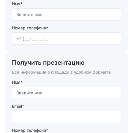
деловому комплексу организован удобный подъезд
Имя*
с Третьего Транспортного Кольца, неподалеку
находятся такие крупные магистрали как проспект
Мира и Олимпийский проспект.
Номер телефона*
Отправляя форму, вы соглашаетесь на
обработку
персональных данных
Получить презентацию
Отправить
Вся информация о площади в удобном формате
Имя*
Email*
Номер телефона*