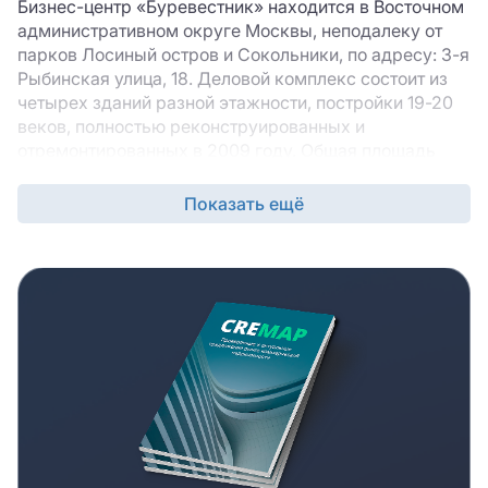
Бизнес-центр «Буревестник» находится в Восточном
административном округе Москвы, неподалеку от
парков Лосиный остров и Сокольники, по адресу: 3-я
Рыбинская улица, 18. Деловой комплекс состоит из
четырех зданий разной этажности, постройки 19-20
веков, полностью реконструированных и
отремонтированных в 2009 году. Общая площадь
офисного центра класса «В» составляет порядка 37
000 кв. м. В БЦ «Буревестник» для аренды доступны
Показать ещё
офисы разнообразного метража смешанной и
кабинетной планировки с качественным ремонтом.
Некоторые помещения имеют панорамные окна,
высота потолков составляет 3,5 м. В здании
действует несколько провайдеров, поставляющих
телекоммуникационные услуги, проведены
современные системы жизнеобеспечения и
противопожарной безопасности. На всей территории
комплекса ведется видеонаблюдение, установлены
системы сигнализации и электронного контроля
доступа, работает служба рецепции и охраны.