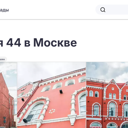
лады
я 44 в Москве
мин