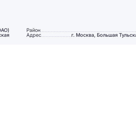
ЮАО)
Район
ская
Адрес
г. Москва, Большая Тульска