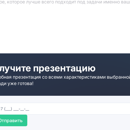
ое, которое лучше всего подходит под задачи именно ва
зрения транспортной доступности, вашим сотрудникам и/
 точек города. Состав арендаторов делового комплекса 
раметры свободных лотов вам помогут наши брокеры. Ос
е” или форму обратной связи. Специалисты свяжутся с ва
, если необходимо.
лучите презентацию
бная презентация со всеми характеристиками выбранно
ди уже готова!
Отправить