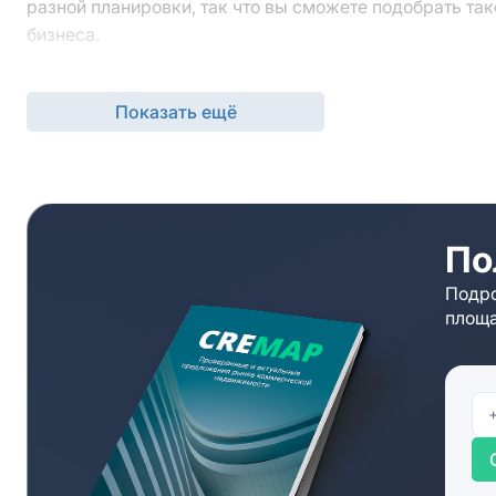
разной планировки, так что вы сможете подобрать так
бизнеса.
Бизнес-центр «Большая Тульская 44» удобен с точки 
клиентам будет комфортно добираться сюда из разных
Показать ещё
вашей компании комфортное соседство.
Узнать детали аренды и выяснить дополнительные па
заявку на сайте через кнопку “Запросить предложени
организуют просмотр офиса и предложат альтернативу
По
Подро
площа