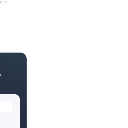
шего
или
обеспечит
тавляйте
ми,
й