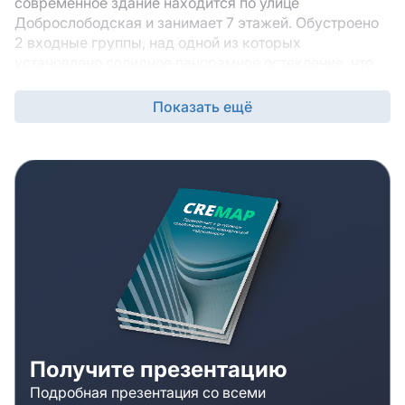
современное здание находится по улице
Доброслободская и занимает 7 этажей. Обустроено
2 входные группы, над одной из которых
установлено солидное панорамное остекление, что
еще больше подчеркивает элитных статус центра.
Деловой центр был выстроен по индивидуальному
Показать ещё
проекту в 2008 году, потому уровень его
технического оснащения и внешнего оформления
полностью отвечает всем современным стандартам.
Общая площадь здания составляет 13 000 м2, из них
под аренду сдаются эргономичные помещения 50-
700 м2. В БЦ «Басманов» оборудован крупный
двухуровневый подземный паркинг, способный
вместить 73 служебных и личных автомобиля за 1
раз. Отличным преимуществом для арендаторов
будет и легкая транспортная доступность центра. По
Старой Бауманной улице обеспечен выезд на
главные автомагистрали столицы – на Третье
Транспортное кольцо и Садовое кольцо. В шаговой
Получите презентацию
доступности находится станция метро Бауманская,
Подробная презентация со всеми
потому проблем с приездом в центр ни у персонала,