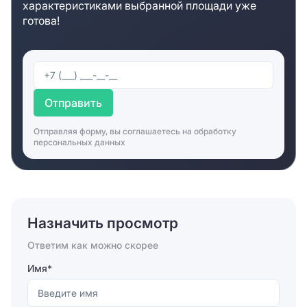
характеристиками выбранной площади уже
ни у клиентов без личного транспорта не будет.
готова!
Недалеко от офисного здания находится целых три
вокзала, что позволит быстро доставлять гостей с
другого города к офису вашей компании.
Дополнительная информация о БЦ
«Басманов»
Отправить
Арендатором БЦ «Басманов» предоставляются для
Отправляя форму, вы соглашаетесь на
обработку
съема офисные помещения как с выполненным
персональных данных
качественным ремонтом, так и с подготовительной
чистовой отделкой, позволяющей оформить офис в
любом дизайнерском решении. Класс делового
центра «А» подразумевает наличие самых
современных инженерных и телекоммуникаций. За
Назначить просмотр
счет мощной центральной климат системы,
автономной отопительной системы и вентиляции в
Ответим как можно скорее
офисах поддерживается комфортный микроклимат
круглогодично. Широкая инфраструктура внутри
Имя*
здания и по всему району обеспечит всем
необходимым в течение рабочего дня. Для удобства